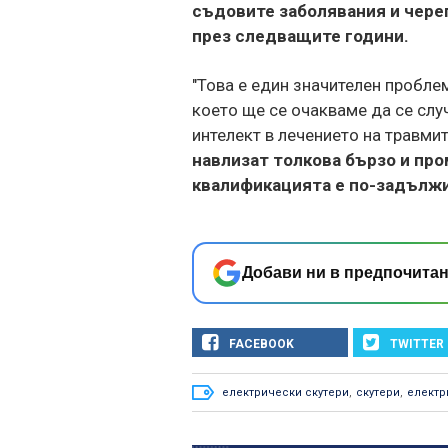
съдовите заболявания и чере
през следващите години.
"Това е един значителен пробле
което ще се очакваме да се слу
интелект в лечението на травмит
навлизат толкова бързо и про
квалификацията е по-задължит
Добави ни в предпочитан
FACEBOOK
TWITTER
електрически скутери
,
скутери
,
електр