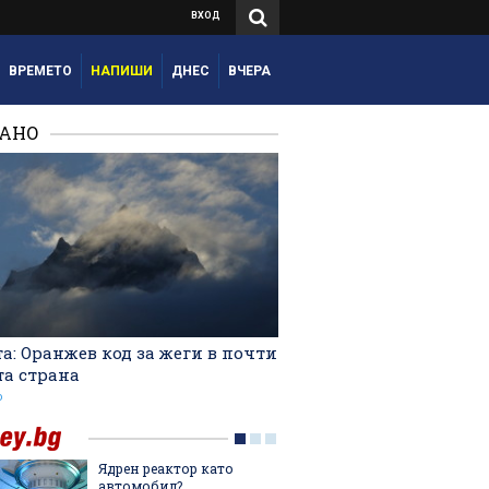
ВХОД
ВРЕМЕТО
НАПИШИ
ДНЕС
ВЧЕРА
РАНО
а: Оранжев код за жеги в почти
та страна
о
Ядрен реактор като
Тук Ос
автомобил?
истинс