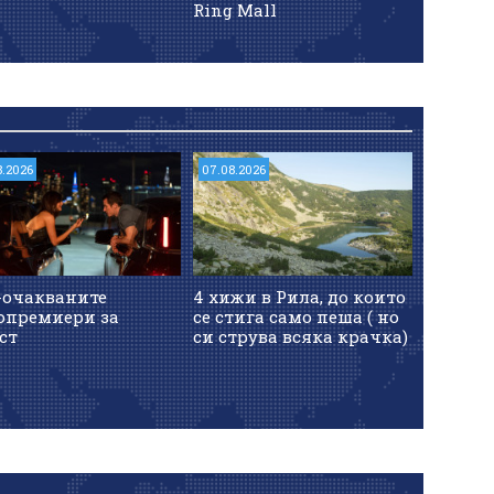
Ring Mall
8.2026
07.08.2026
-очакваните
4 хижи в Рила, до които
опремиери за
се стига само пеша ( но
ст
си струва всяка крачка)