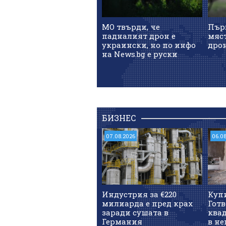
МО твърди, че
Пър
падналият дрон е
мяст
украински, но по инфо
дро
на News.bg e руски
БИЗНЕС
07.08.2026
06.0
Индустрия за €220
Куп
милиарда е пред крах
Готв
заради сушата в
квад
Германия
в не