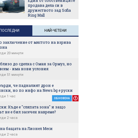
Един от собствениците
продава дела си в
дружеството зад Sofia
Ring Mall
ПОСЛЕДНИ
НАЙ-ЧЕТЕНИ
о заключение от мястото на взрива
рона
еди 20 минути
близо до сделка с Оман за Ормуз, но
всем - има нови условия
еди 51 минути
ърди, че падналият дрон е
нски, но по инфо на News.bg e руски
еди 1 час
ОБНОВЕНА
ки: Къде е "сляпата зона" и защо
т не е бил засечен навреме?
еди 2 часа
на бащата на Лионел Меси
еди 2 часа