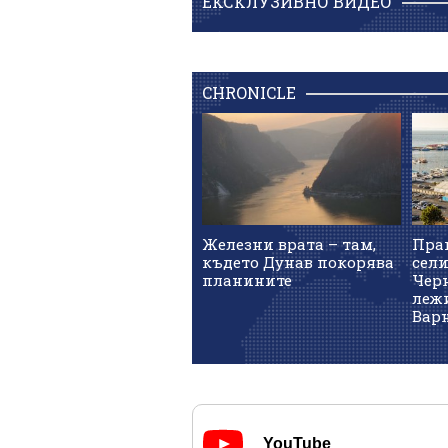
ЕКСКЛУЗИВНО ВИДЕО
CHRONICLE
Железни врата – там,
Пра
където Дунав покорява
сел
планините
Чер
лежи
Вар
YouTube