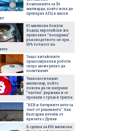
Компанията за $6
ярко, 
милиарда, която иска да
незабр
превърне АЕЦ в масов
5-те н
кт
българс
€3 милиона бонуси:
идеи к
Водещ европейски жп
тях
превозвач "поощрява"
Лека, 
ръководството си при...
здраво
65% точност на
салата,
вете
за лято
Защо китайските
3 книги
прахосмукачки роботи
скоро може рязко да
поевтинеят
Технологичният
Лятнат
милионер, който
задълж
поиска да си направи
със себ
"частна" държава и се
провали с гръм и трясък
Легенда
"ВЕИ и батериите вече са
легенда
част от решението": Как
Matador
България печели от
наследс
кризата с Дунав
Royal
В сделка за €50 милиона: