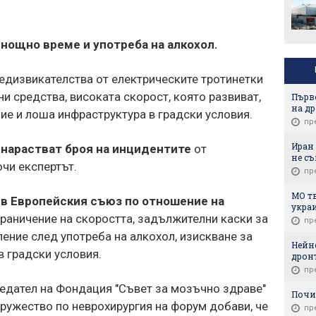
 нощно време и употреба на алкохол.
едизвикателства от електрическите тротинетки
и средства, високата скорост, която развиват,
Първ
на д
е и лоша инфраструктура в градски условия.
пр
Иран 
 нарастват броя на инцидентите
от
не съ
очи експертът.
пр
МО тв
 в Европейския съюз по отношение на
украи
ограничение на скоростта, задължителни каски за
пр
ление след употреба на алкохол, изискване за
Нейнс
в градски условия.
дронъ
пр
седател на Фондация "Съвет за мозъчно здраве"
Почи
ружество по неврохирургия на форум добави, че
пр