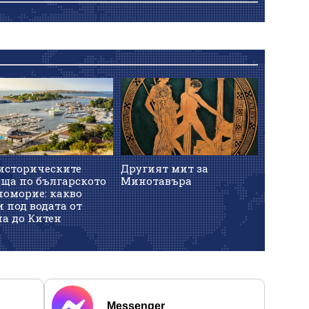
историческите
Другият мит за
ища по българското
Минотавъра
номорие: какво
 под водата от
на до Китен
Messenger