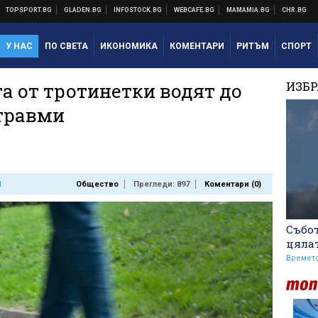
У НАС
ПО СВЕТА
ИКОНОМИКА
КОМЕНТАРИ
РИТЪМ
СПОРТ
а от тротинетки водят до
ИЗБ
травми
1
Общество
Прегледи: 897
Коментари (
0
)
Събот
цяла
Времет
ЦСКА взима още трима