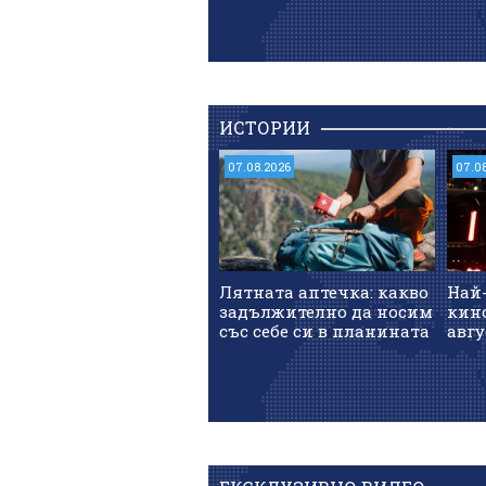
ИСТОРИИ
07.08.2026
07.0
Лятната аптечка: какво
Най
задължително да носим
кин
със себе си в планината
авгу