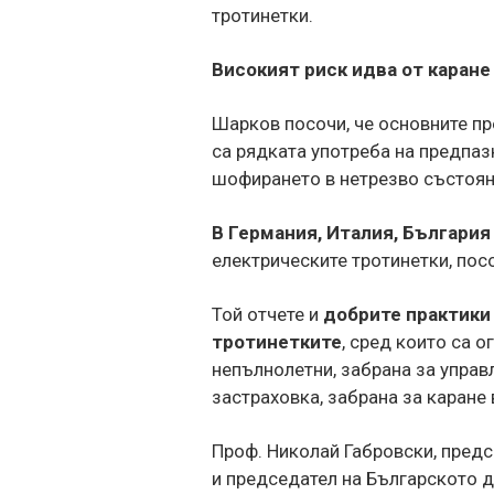
тротинетки.
Високият риск идва от каране
Шарков посочи, че основните пр
са рядката употреба на предпазн
шофирането в нетрезво състояни
В Германия, Италия, България
електрическите тротинетки, пос
Той отчете и
добрите практики
тротинетките
, сред които са 
непълнолетни, забрана за управ
застраховка, забрана за каране 
Проф. Николай Габровски, пред
и председател на Българското д