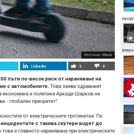
Никола Цолов: Гледам
проду
напред с увереност
Манчестър Сити иска 80
милиона за Родри
влако
Източник:
iStock
Аржентина изрази
подкрепата си за Джани
LinkedIn
5
0
Инфантино
200 пъти по-висок риск от нараняване на
Формула 1 планира
ие с автомобилите.
Това заяви здравният
увеличена бройка на
за икономика и политика Аркади Шарков на
спринтовите
състезания през 2027
е - глобален приоритет".
година
Леонардо Бонучи ще
асностите от електрическите тротинетки. По
бъде част от екипа на
италианския
 инцидентите с такива скутери водят до
национален отбор
то това е главното нараняване при електрическите