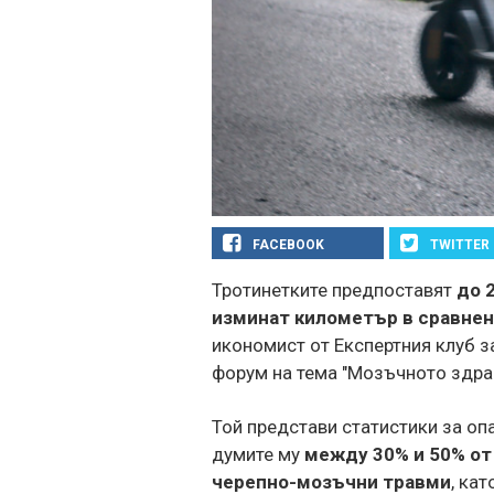
FACEBOOK
TWITTER
Тротинетките предпоставят
до 
изминат километър в сравнен
икономист от Експертния клуб 
форум на тема "Мозъчното здрав
Той представи статистики за оп
думите му
между 30% и 50% от
черепно-мозъчни травми
, ка