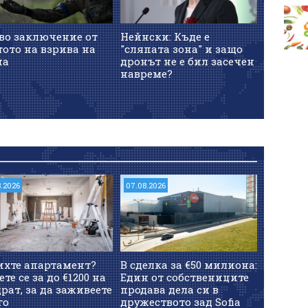
во заключение от
Нейнски: Къде е
Опозиц
ото на взрива на
"сляпата зона" и защо
притесн
на
дронът не е бил засечен
Случайн
навреме?
удар и
Кремъл
бойнот
8.2026
07.08.2026
ихте апартамент?
В сделка за €50 милиона:
ете се за до €1200 на
Един от собствениците
рат, за да заживеете
продава дела си в
го
дружеството зад Sofia