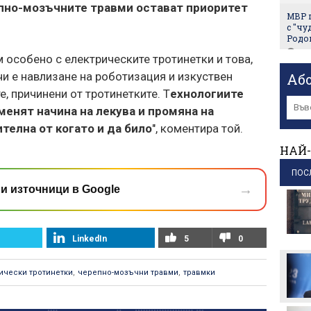
пно-мозъчните травми остават приоритет
МВР 
с "ч
Родо
пр
м особено с електрическите тротинетки и това,
чи е навлизане на роботизация и изкуствен
ТЕЦ "
Аб
прок
е, причинени от тротинетките. Т
ехнологиите
пр
менят начина на лекува и промяна на
Сена
елна от когато и да било
", коментира той.
Блан
НАЙ-
пр
Опози
ПОС
Случа
→
и източници в Google
Крем
пр
Запад
LinkedIn
5
0
заст
пр
ически тротинетки
,
черепно-мозъчни травми
,
травмки