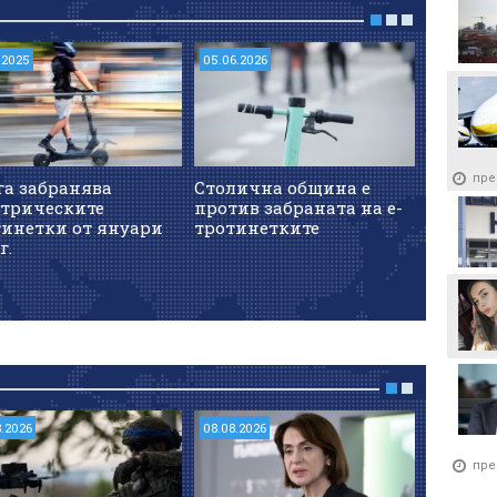
.2025
05.06.2026
09.07.202
пре
га забранява
Столична община е
Столич
ктрическите
против забраната на е-
продъл
тинетки от януари
тротинетките
за безо
г.
на ел. 
8.2026
08.08.2026
08.08.202
пре