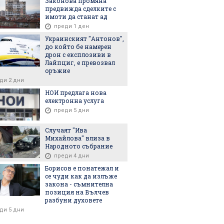
Законова промяна
предвижда сделките с
имоти да станат ад
преди 1 ден
6
22.07.2026
22.05.2026
Украинският "Антонов",
до който бе намерен
дрон с експлозиви в
Лайпциг, е превозвал
оръжие
ди 2 дни
на община
Глутница кучета
Стотици на
НОИ предлага нова
жава проверките
напада деца с колела и
тротинетк
електронна услуга
пасно движение
тротинетки в Хисаря
тротинетките
преди 5 дни
Случаят "Ива
Михайлова" влиза в
Народното събрание
преди 4 дни
Борисов е понатежал и
се чуди как да излъже
закона - съмнителна
позиция на Вълчев
6
08.08.2026
08.08.2026
разбуни духовете
ди 5 дни