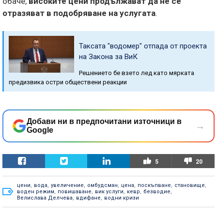
обаче,
високите цени продължават да не се
отразяват в подобряване на услугата
.
Таксата "водомер" отпада от проекта
на Закона за ВиК
Решението бе взето лед като мярката
предизвика остри обществени реакции
Добави ни в предпочитани източници в
→
Google
5
20
цени
,
вода
,
увеличение
,
омбудсман
,
цена
,
поскъпване
,
становище
,
воден режим
,
повишаване
,
вик услуги
,
кевр
,
безводие
,
Велислава Делчева
,
вдифане
,
водни кризи