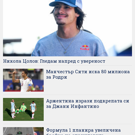
Никола Цолов: Гледам напред с увереност
Манчестър Сити иска 80 милиона
за Родри
Аржентина изрази подкрепата си
за Джани Инфантино
Формула 1 планира увеличена