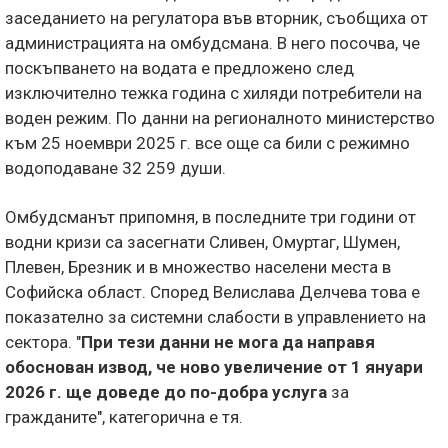
заседанието на регулатора във вторник, съобщиха от
администрацията на омбудсмана. В него посочва, че
поскъпването на водата е предложено след
изключително тежка година с хиляди потребители на
воден режим. По данни на регионалното министерство
към 25 ноември 2025 г. все още са били с режимно
водоподаване 32 259 души.
Омбудсманът припомня, в последните три години от
водни кризи са засегнати Сливен, Омуртаг, Шумен,
Плевен, Брезник и в множество населени места в
Софийска област. Според Велислава Делчева това е
показателно за системни слабости в управлението на
сектора. "
При тези данни не мога да направя
обоснован извод, че ново увеличение от 1 януари
2026 г. ще доведе до по-добра услуга
за
гражданите", категорична е тя.