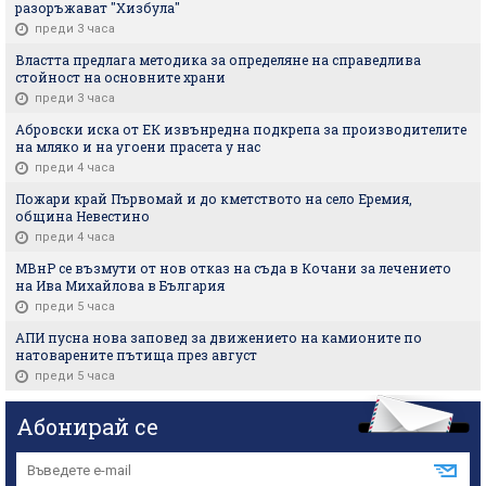
разоръжават "Хизбула"
преди 3 часа
Властта предлага методика за определяне на справедлива
стойност на основните храни
преди 3 часа
Абровски иска от ЕК извънредна подкрепа за производителите
на мляко и на угоени прасета у нас
преди 4 часа
Пожари край Първомай и до кметството на село Еремия,
община Невестино
преди 4 часа
МВнР се възмути от нов отказ на съда в Кочани за лечението
на Ива Михайлова в България
преди 5 часа
АПИ пусна нова заповед за движението на камионите по
натоварените пътища през август
преди 5 часа
Абонирай се