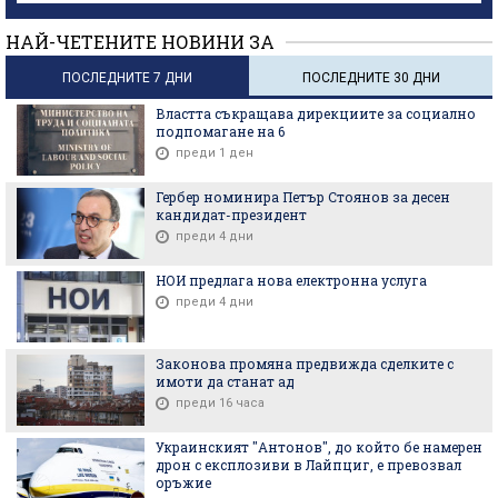
НАЙ-ЧЕТЕНИТЕ НОВИНИ ЗА
ПОСЛЕДНИТЕ 7 ДНИ
ПОСЛЕДНИТЕ 30 ДНИ
Властта съкращава дирекциите за социално
подпомагане на 6
преди 1 ден
Гербер номинира Петър Стоянов за десен
кандидат-президент
преди 4 дни
НОИ предлага нова електронна услуга
преди 4 дни
Законова промяна предвижда сделките с
имоти да станат ад
преди 16 часа
Украинският "Антонов", до който бе намерен
дрон с експлозиви в Лайпциг, е превозвал
оръжие