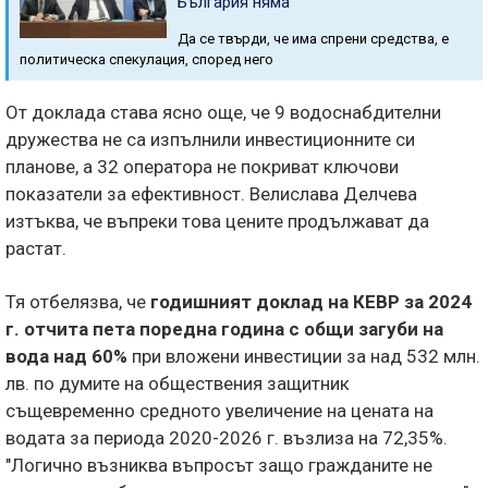
България няма
Да се твърди, че има спрени средства, е
политическа спекулация, според него
От доклада става ясно още, че 9 водоснабдителни
дружества не са изпълнили инвестиционните си
планове, а 32 оператора не покриват ключови
показатели за ефективност. Велислава Делчева
изтъква, че въпреки това цените продължават да
растат.
Тя отбелязва, че
годишният доклад на КЕВР за 2024
г. отчита пета поредна година с общи загуби на
вода над 60%
при вложени инвестиции за над 532 млн.
лв. по думите на обществения защитник
същевременно средното увеличение на цената на
водата за периода 2020-2026 г. възлиза на 72,35%.
"Логично възниква въпросът защо гражданите не