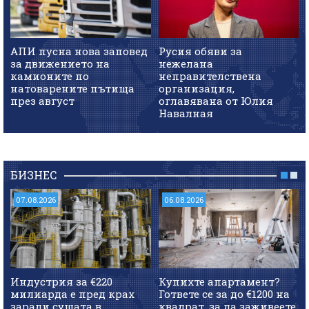
АПИ пусна нова заповед
Русия обяви за
за движението на
нежелана
камионите по
неправителствена
натоварените пътища
организация,
през август
оглавявана от Юлия
Навалная
БИЗНЕС
07.08.2026
06.08.2026
Индустрия за €220
Купихте апартамент?
милиарда е пред крах
Гответе се за до €1200 на
заради сушата в
квадрат, за да заживеете