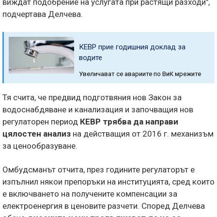
виждат подобрение на услугата при растящи разходи",
подчертава Делчева.
КЕВР прие годишния доклад за
водите
Увеличават се авариите по ВиК мрежите
Тя счита, че предвид подготвяния нов Закон за
водоснабдяване и канализация и започващия нов
регулаторен период
КЕВР трябва да направи
цялостен анализ
на действащия от 2016 г. механизъм
за ценообразуване.
Омбудсманът отчита, през годините регулаторът е
изпълнил някои препоръки на институцията, сред които
е включването на получените компенсации за
електроенергия в ценовите разчети. Според Делчева