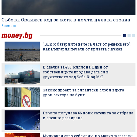
Събота: Оранжев код за жеги в почти цялата страна
Времето
"ВЕИ и батериите вече са част от решението":
Как България печели от кризата с Дунав
В сделка за €50 милиона: Един от
собствениците продава дела си в
дружеството зад Sofia Ring Mall
Законопроект за гигантски глоби вдига
дрон сектора на бунт
Европа получава 66 нови сателита за отбрана
и спешно реагиране
Милиарди евро субсидии, но малко желаещи: