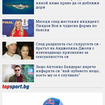
никой няма право да се доближи
дори
Месеци след жестокия инцидент:
Линдзи Вон в чудесна форма по
бански
След раздялата със съпругата си -
братът на Анджелина Джоли с
изненадващо признание за
сексуалността си
Защо Антонио Бандерас нарече
инфаркта си "най-хубавото нещо,
което му се е случвало"