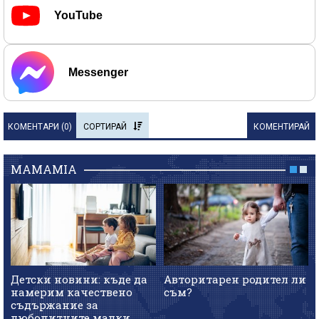
YouTube
Messenger
КОМЕНТАРИ (
0
)
СОРТИРАЙ
КОМЕНТИРАЙ
MAMAMIA
Детски новини: къде да
Авторитарен родител ли
намерим качествено
съм?
съдържание за
любопитните малки