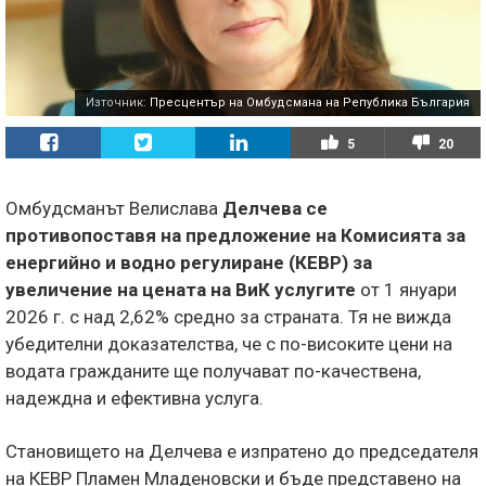
Източник:
Пресцентър на Омбудсмана на Република България
5
20
Омбудсманът Велислава
Делчева се
противопоставя на предложение на Комисията за
енергийно и водно регулиране (КЕВР) за
увеличение на цената на ВиК услугите
от 1 януари
2026 г. с над 2,62% средно за страната. Тя не вижда
убедителни доказателства, че с по-високите цени на
водата гражданите ще получават по-качествена,
надеждна и ефективна услуга.
Становището на Делчева е изпратено до председателя
на КЕВР Пламен Младеновски и бъде представено на