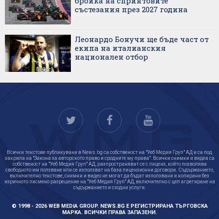
бройка на спринтовите
състезания през 2027 година
Леонардо Бонучи ще бъде част от
екипа на италианския
национален отбор
Всички текстове публикувани в News.bg са собственост на "Уеб Медия Груп" АД и са под
закрила на "Закона за авторското право и сродните му права". Всички снимки и видеа са
собственост на "Уеб Медия Груп" АД, разпространяват се с лиценз, който позволява
свободното им ползване или се използват на база лицензионни договори. Съдържанието,
включително текстове, снимки и видео не могат да бъдат използвани и копирани без
изричното писмено разрешение на "Уеб Медия Груп" АД, включително с цел агрегиране на
съдържанието и сходни услуги.
© 1998 - 2026 WEB MEDIA GROUP. NEWS.BG Е РЕГИСТРИРАНА ТЪРГОВСКА
МАРКА. ВСИЧКИ ПРАВА ЗАПАЗЕНИ.