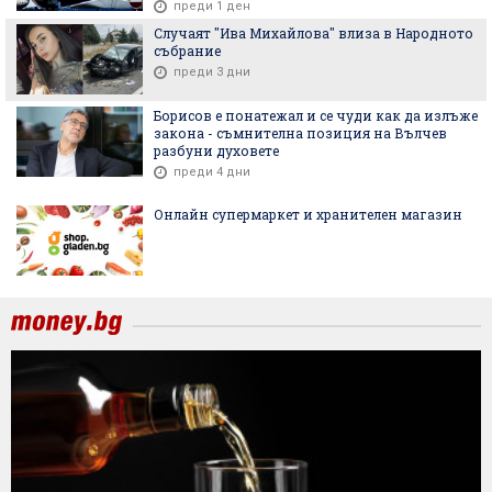
преди 1 ден
Случаят "Ива Михайлова" влиза в Народното
събрание
преди 3 дни
Борисов е понатежал и се чуди как да излъже
закона - съмнителна позиция на Вълчев
разбуни духовете
преди 4 дни
Онлайн супермаркет и хранителен магазин