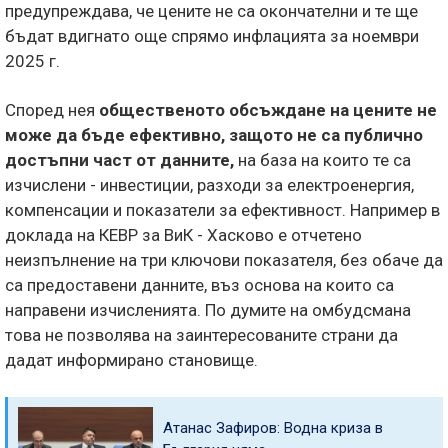
предупреждава, че цените не са окончателни и те ще
бъдат вдигнато още спрямо инфлацията за ноември
2025 г.
Според нея
общественото обсъждане на цените не
може да бъде ефективно, защото не са публично
достъпни част от данните,
на база на които те са
изчислени - инвестиции, разходи за електроенергия,
компенсации и показатели за ефективност. Например в
доклада на КЕВР за ВиК - Хасково е отчетено
неизпълнение на три ключови показателя, без обаче да
са предоставени данните, въз основа на които са
направени изчисленията. По думите на омбудсмана
това не позволява на заинтересованите страни да
дадат информирано становище.
Атанас Зафиров: Водна криза в