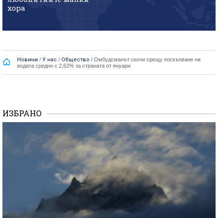
хора
Новини
/
У нас
/
Общество
/
Омбудсманът скочи срещу поскъпване на
водата средно с 2,62% за страната от януари
ИЗБРАНО