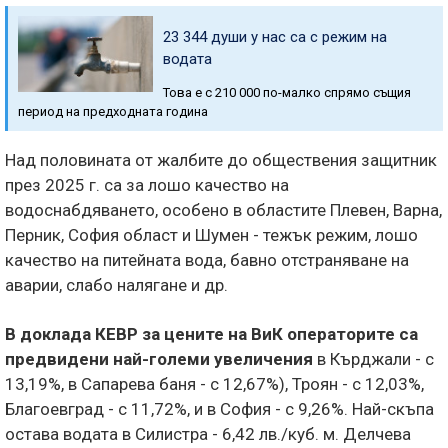
23 344 души у нас са с режим на
водата
Това е с 210 000 по-малко спрямо същия
период на предходната година
Над половината от жалбите до обществения защитник
през 2025 г. са за лошо качество на
водоснабдяването, особено в областите Плевен, Варна,
Перник, София област и Шумен - тежък режим, лошо
качество на питейната вода, бавно отстраняване на
аварии, слабо налягане и др.
В доклада КЕВР за цените на ВиК операторите са
предвидени най-големи увеличения
в Кърджали - с
13,19%, в Сапарева баня - с 12,67%), Троян - с 12,03%,
Благоевград - с 11,72%, и в София - с 9,26%. Най-скъпа
остава водата в Силистра - 6,42 лв./куб. м. Делчева