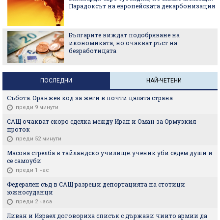
Парадоксът на европейската декарбонизация
Българите виждат подобряване на
икономиката, но очакват ръст на
безработицата
ПОСЛЕДНИ
НАЙ-ЧЕТЕНИ
Събота: Оранжев код за жеги в почти цялата страна
преди 9 минути
САЩ очакват скоро сделка между Иран и Оман за Ормузкия
проток
преди 52 минути
Масова стрелба в тайландско училище: ученик уби седем души и
се самоуби
преди 1 час
Федерален съд в САЩ разреши депортацията на стотици
южносуданци
преди 2 часа
Ливан и Израел договориха списък с държави чиито армии да