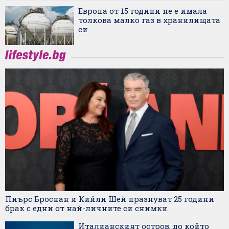
Европа от 15 години не е имала
толкова малко газ в хранилищата
си
Пиърс Броснан и Кийли Шей празнуват 25 години
брак с едни от най-личните си снимки
Италианският остров, до който