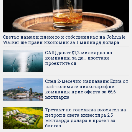
Светът намали пиенето и собственикът на Johnnie
Walker ще прави икономии за 1 милиард долара
САЩ дават $1,2 милиарда на
компания, за да... изостави
проектите си
След 2-месечно наддаване: Една от
най-големите нискотарифни
компании прие оферта за €6,6
милиарда
Третият по големина вносител на
петрол в света инвестира 2,5
милиарда долара в проект за
биогаз