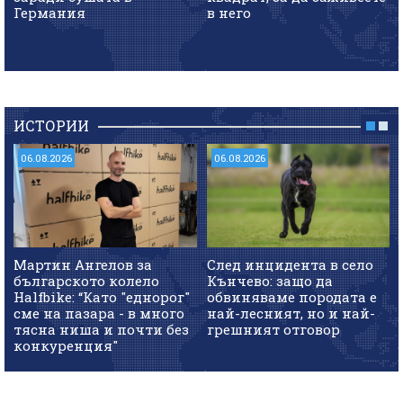
Германия
в него
ИСТОРИИ
06.08.2026
06.08.2026
Мартин Ангелов за
След инцидента в село
българското колело
Кънчево: защо да
Halfbike: “Като "еднорог"
обвиняваме породата е
сме на пазара - в много
най-лесният, но и най-
тясна ниша и почти без
грешният отговор
конкуренция"