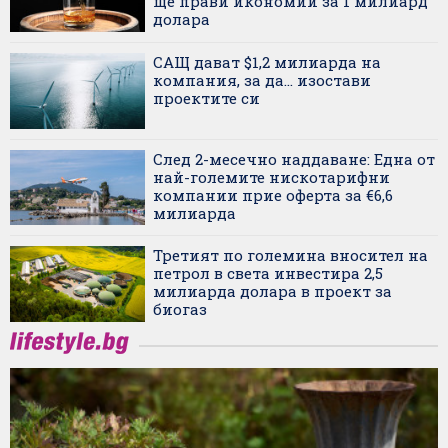
ще прави икономии за 1 милиард
долара
САЩ дават $1,2 милиарда на
компания, за да... изостави
проектите си
След 2-месечно наддаване: Една от
най-големите нискотарифни
компании прие оферта за €6,6
милиарда
Третият по големина вносител на
петрол в света инвестира 2,5
милиарда долара в проект за
биогаз