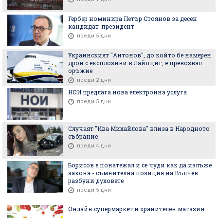
Гербер номинира Петър Стоянов за десен
кандидат-президент
преди 5 дни
Украинският "Антонов", до който бе намерен
дрон с експлозиви в Лайпциг, е превозвал
оръжие
преди 2 дни
НОИ предлага нова електронна услуга
преди 5 дни
Случаят "Ива Михайлова" влиза в Народното
събрание
преди 4 дни
Борисов е понатежал и се чуди как да излъже
закона - съмнителна позиция на Вълчев
разбуни духовете
преди 5 дни
Онлайн супермаркет и хранителен магазин