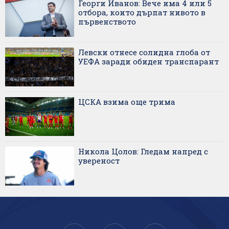
Георги Иванов: Вече има 4 или 5
отбора, които дърпат нивото в
първенството
Левски отнесе солидна глоба от
УЕФА заради обиден транспарант
ЦСКА взима още трима
Никола Цолов: Гледам напред с
увереност