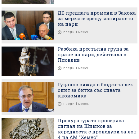
ДБ предлага промени в Закона
за мерките срещу изпирането
на пари
преди 1 месец
Разбиха престъпна група за
пране на пари, действала в
Пловдив
преди 1 месец
Гуцанов вижда в бюджета лек
опит за битка със сивата
икономика
преди 1 месец
Прокуратурата проверява
сигнал на Шишков за
нередности с процедури за лот
4 на АМ "Хемус"