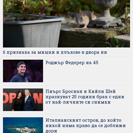
6 признака за мишки и плъхове в двора ни
Роджър Федерер на 45
Пиърс Броснан и Кийли Шей
празнуват 25 години брак с едни
от най-личните си снимки
Италианският остров, до който
никой няма право да се доближи
дори