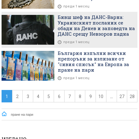
преди 1 месец
Бивш шеф на ДАНС-Варна:
Украинският посланик се
обади на Денев и заповедта на
ДАНС срещу Невзоров падна
преди 1 месец
България изпълни всички
препоръки за излизане от
"сивия списък" на Европа за
пране на пари
преди 1 месец
1
2
3
4
5
6
7
8
9
10
...
27
28
пране на пари