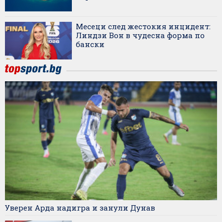
Месеци след жестокия инцидент:
Линдзи Вон в чудесна форма по
бански
Уверен Арда надигра и занули Дунав