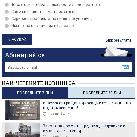
Това е най-голямата опасност за човечеството
Само ни плашат, няма такова нещо
Сериозен проблем е, но силно преувеличен
Има го, но нас няма да ни засегне
Виж резултати
Абонирай се
НАЙ-ЧЕТЕНИТЕ НОВИНИ ЗА
ПОСЛЕДНИТЕ 7 ДНИ
ПОСЛЕДНИТЕ 30 ДНИ
Властта съкращава дирекциите за социално
подпомагане на 6
преди 2 дни
Законова промяна предвижда сделките с
имоти да станат ад
преди 1 ден