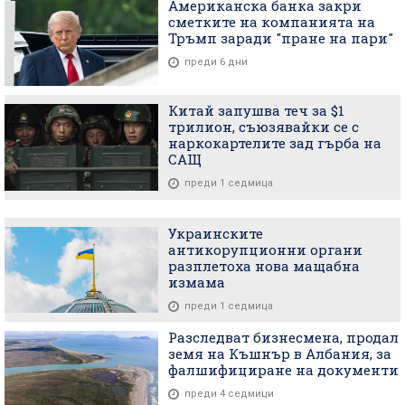
Американска банка закри
сметките на компанията на
Тръмп заради "пране на пари"
преди 6 дни
Китай запушва теч за $1
трилион, съюзявайки се с
наркокартелите зад гърба на
САЩ
преди 1 седмица
Украинските
антикорупционни органи
разплетоха нова мащабна
измама
преди 1 седмица
Разследват бизнесмена, продал
земя на Къшнър в Албания, за
фалшифициране на документи
преди 4 седмици