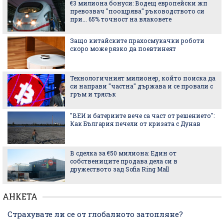
€3 милиона бонуси: Водещ европейски жп
превозвач "поощрява" ръководството си
при... 65% точност на влаковете
Защо китайските прахосмукачки роботи
скоро може рязко да поевтинеят
Технологичният милионер, който поиска да
си направи "частна" държава и се провали с
гръм и трясък
"ВЕИ и батериите вече са част от решението":
Как България печели от кризата с Дунав
В сделка за €50 милиона: Един от
собствениците продава дела си в
дружеството зад Sofia Ring Mall
АНКЕТА
Страхувате ли се от глобалното затопляне?