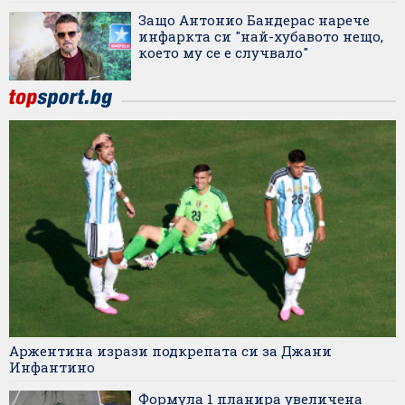
Защо Антонио Бандерас нарече
инфаркта си "най-хубавото нещо,
което му се е случвало"
Аржентина изрази подкрепата си за Джани
Инфантино
Формула 1 планира увеличена