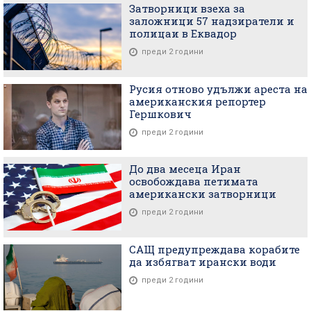
Затворници взеха за
заложници 57 надзиратели и
полицаи в Еквадор
преди 2 години
Русия отново удължи ареста на
американския репортер
Гершкович
преди 2 години
До два месеца Иран
освобождава петимата
американски затворници
преди 2 години
САЩ предупреждава корабите
да избягват ирански води
преди 2 години