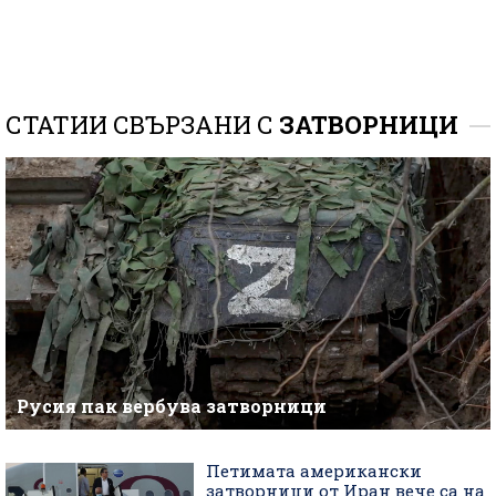
СТАТИИ СВЪРЗАНИ С
ЗАТВОРНИЦИ
Русия пак вербува затворници
Петимата американски
затворници от Иран вече са на