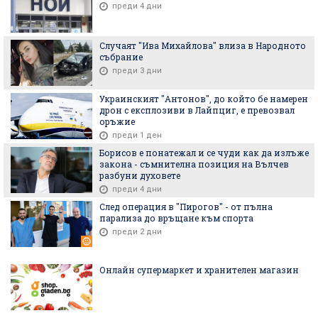
преди 4 дни
Случаят "Ива Михайлова" влиза в Народното
събрание
преди 3 дни
Украинският "Антонов", до който бе намерен
дрон с експлозиви в Лайпциг, е превозвал
оръжие
преди 1 ден
Борисов е понатежал и се чуди как да излъже
закона - съмнителна позиция на Вълчев
разбуни духовете
преди 4 дни
След операция в "Пирогов" - от пълна
парализа до връщане към спорта
преди 2 дни
Онлайн супермаркет и хранителен магазин