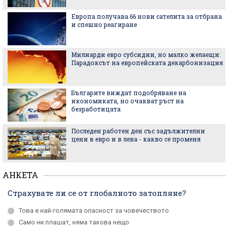
Европа получава 66 нови сателита за отбрана
и спешно реагиране
Милиарди евро субсидии, но малко желаещи:
Парадоксът на европейската декарбонизация
Българите виждат подобряване на
икономиката, но очакват ръст на
безработицата
Последен работен ден със задължителни
цени в евро и в лева - какво се променя
АНКЕТА
Страхувате ли се от глобалното затопляне?
Това е най-голямата опасност за човечеството
Само ни плашат, няма такова нещо