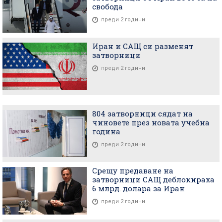
свобода
преди 2 години
Иран и САЩ си разменят
затворници
преди 2 години
804 затворници сядат на
чиновете през новата учебна
година
преди 2 години
Срещу предаване на
затворници САЩ деблокираха
6 млрд. долара за Иран
преди 2 години