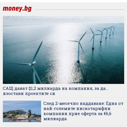
САЩ дават $1,2 милиарда на компания, за да...
изостави проектите си
След 2-месечно наддаване: Една от
най-големите нискотарифни
компании прие оферта за €6,6
милиарда