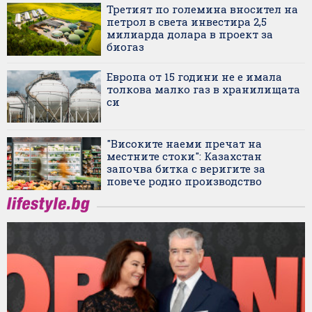
Третият по големина вносител на
петрол в света инвестира 2,5
милиарда долара в проект за
биогаз
Европа от 15 години не е имала
толкова малко газ в хранилищата
си
"Високите наеми пречат на
местните стоки": Казахстан
започва битка с веригите за
повече родно производство