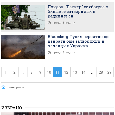
Лондон: "Вагнер" се сбогува с
бившите затворници в
редиците си
преди 3 години
Bloomberg: Русия вероятно ще
изпрати още затворници и
чеченци в Украйна
преди 3 години
1
2
...
8
9
10
11
12
13
14
...
28
29
затворници
ИЗБРАНО