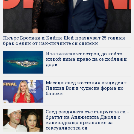
Пиърс Броснан и Кийли Шей празнуват 25 години
брак с едни от най-личните си снимки
Италианският остров, до който
никой няма право да се доближи
дори
Месеци след жестокия инцидент:
Линдзи Вон в чудесна форма по
бански
След раздялата със съпругата си -
братът на Анджелина Джоли с
изненадващо признание за
сексуалността си