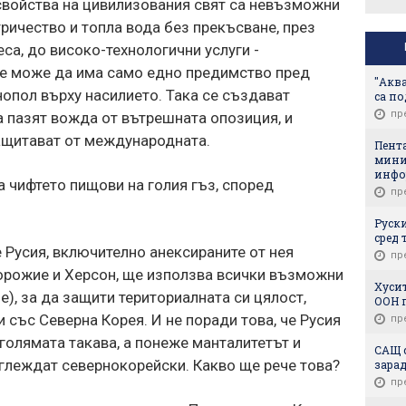
свойства на цивилизования свят са невъзможни
тричество и топла вода без прекъсване, през
са, до високо-технологични услуги -
че може да има само едно предимство пред
"Аква
нопол върху насилието. Така се създават
са по
пр
 пазят вожда от вътрешната опозиция, и
защитават от международната.
Пент
мини
инфо
а чифтето пищови на голия гъз, според
пр
Руски
сред 
е Русия, включително анексираните от нея
пр
порожие и Херсон, ще използва всички възможни
Хусит
), за да защити териториалната си цялост,
ООН 
и със Северна Корея. И не поради това, че Русия
пр
-голямата такава, а понеже манталитетът и
САЩ 
глеждат севернокорейски. Какво ще рече това?
зарад
пр