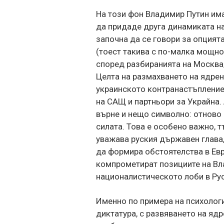
На този фон Владимир Путин им
да придаде друга динамиката на
започна да се говори за опцият
(тоест такива с по-малка мощнос
според разбиранията на Москва,
Целта на размахването на ядрен
украинското контранастъпление
на САЩ и партньори за Украйна.
върне и нещо символно: отново р
силата. Това е особено важно, 
уважава руския държавен глава,
да формира обстоятелства в Евр
компрометират позициите на Вл
националистическото лоби в Рус
Именно по примера на психолог
диктатура, с развяването на я