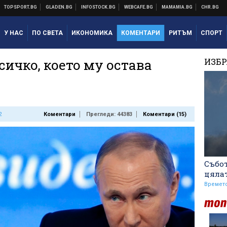
У НАС
ПО СВЕТА
ИКОНОМИКА
КОМЕНТАРИ
РИТЪМ
СПОРТ
сичко, което му остава
ИЗБ
2
Коментари
Прегледи: 44383
Коментари (
15
)
Събот
цяла
Времет
Никола Цолов: Гледам
напред с увереност