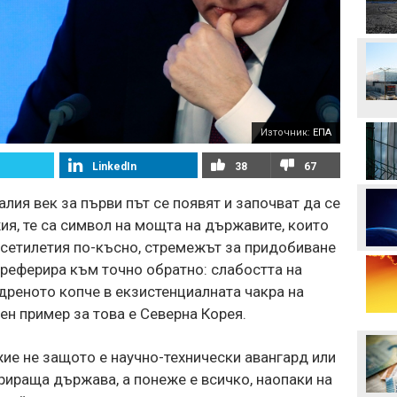
Манчестър Сити иска 80
милиона за Родри
Аржентина изрази
подкрепата си за Джани
Източник:
ЕПА
Инфантино
LinkedIn
38
67
Формула 1 планира
увеличена бройка на
алия век за първи път се появят и започват да се
спринтовите
я, те са символ на мощта на държавите, които
състезания през 2027
година
есетилетия по-късно, стремежът за придобиване
Леонардо Бонучи ще
реферира към точно обратно: слабостта на
бъде част от екипа на
ядреното копче в екзистенциалната чакра на
италианския
национален отбор
н пример за това е Северна Корея.
Левски отряза
Олимпиакос за Акрам
ие не защото е научно-технически авангард или
Бурас
ираща държава, а понеже е всичко, наопаки на