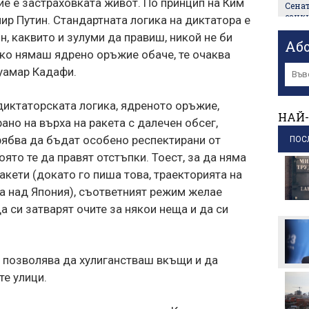
е е застраховката живот. По принцип на Ким
Сена
санк
мир Путин. Стандартната логика на диктатора е
пр
, каквито и зулуми да правиш, никой не би
Аб
 Ако нямаш ядрено оръжие обаче, те очаква
Зеле
пр
уамар Кадафи.
Петим
фента
диктаторската логика, ядреното оръжие,
НАЙ-
пр
ано на върха на ракета с далечен обсег,
трябва да бъдат особено респектирани от
Вели
ПОС
придо
ято те да правят отстъпки. Тоест, за да няма
Para
акети (докато го пиша това, траекторията на
пр
а над Япония), съответният режим желае
Събот
а си затварят очите за някои неща и да си
цялат
пр
и позволява да хулиганстваш вкъщи и да
те улици.