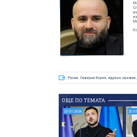
М
С
в
и
М
К
Русия
,
Северна Корея
,
ядрено оръжие
,
ОЩЕ ПО ТЕМАТА
10.07.2026
20.0