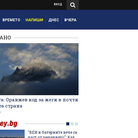
ВХОД
ВРЕМЕТО
НАПИШИ
ДНЕС
ВЧЕРА
РАНО
а: Оранжев код за жеги в почти
та страна
о
"ВЕИ и батериите вече са
Лятнат
част от решението": Как
задълж