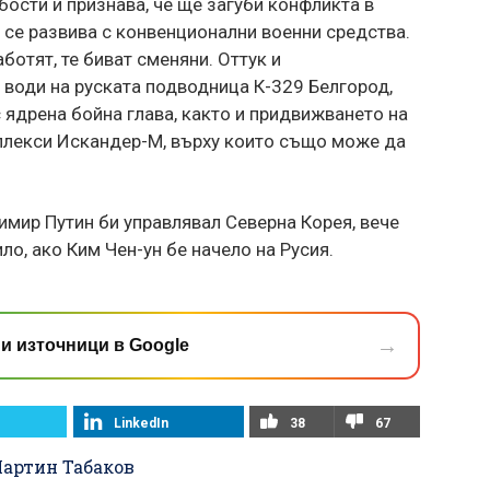
бости и признава, че ще загуби конфликта в
 се развива с конвенционални военни средства.
ботят, те биват сменяни. Оттук и
 води на руската подводница К-329 Белгород,
 ядрена бойна глава, както и придвижването на
мплекси Искандер-М, върху които също може да
мир Путин би управлявал Северна Корея, вече
о, ако Ким Чен-ун бе начело на Русия.
→
и източници в Google
LinkedIn
38
67
артин Табаков