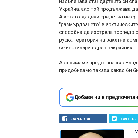
изобличава стандартните си сла
Украйна, ако той продължава да
А когато дадени средства не сра
"размърдването" в арктическите
способна да изстрела торпедо с
руска територия на ракетни ко
се инсталира ядрен накрайник.
Ако нямаме представа как Влади
придобиваме такава какво би бил
Добави ни в предпочитан
FACEBOOK
TWITTER
М