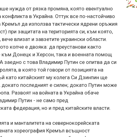
аше нужда от рязка промяна, която евентуално
 конфликта в Украйна. Оттук все по-настойчиво
а Кремъл да използва тактически ядрени оръжия
т) при защитата на територията си, към която,
 вече влизат и завзетите украински области.
ото копче е двояка: да преустанови както
 към Донецк и Херсон, така и военната помощ
 А заедно с това Владимир Путин се опитва да си
олята, в която той говори от позицията на
тъй като китайският му колега Си Дзинпин ще
 докато последният е силен; докато Путин може
опа. Развоят на войната в Украйна обаче
адимир Путин - не само пред
ката федерация, но и пред китайските власти.
ията и манталитета на севернокорейската
дрената хореография Кремъл всъщност