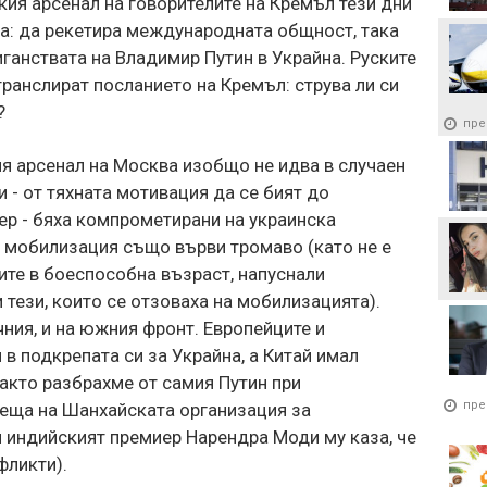
ия арсенал на говорителите на Кремъл тези дни
ва: да рекетира международната общност, така
иганствата на Владимир Путин в Украйна. Руските
ранслират посланието на Кремъл: струва ли си
?
пре
я арсенал на Москва изобщо не идва в случаен
 - от тяхната мотивация да се бият до
ер - бяха компрометирани на украинска
" мобилизация също върви тромаво (като не е
ците в боеспособна възраст, напуснали
 тези, които се отзоваха на мобилизацията).
чния, и на южния фронт. Европейците и
в подкрепата си за Украйна, а Китай имал
акто разбрахме от самия Путин при
пре
еща на Шанхайската организация за
и индийският премиер Нарендра Моди му каза, че
фликти).