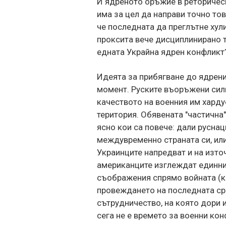
И ядреното оръжие в реторическ
има за цел да направи точно то
че последната да преглътне хул
проксита вече дисциплинирано т
едната Украйна ядрен конфликт
Идеята за прибягване до ядрени
момент. Руските въоръжени сили
качеството на военния им харду
територия. Обявената "частична
ясно кои са повече: дали русна
междувременно страната си, или
Украинците напредват и на изто
американците изглеждат единни 
съображения спрямо войната (к
провеждането на последната ср
сътрудничество, на която дори 
сега не е времето за военни кон