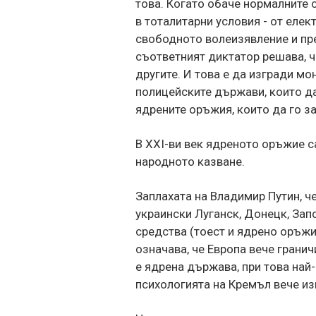
това. Когато обаче нормалните 
в тоталитарни условия - от елек
свободното волеизявление и пре
съответният диктатор решава, 
другите. И това е да изгради мо
полицейските държави, които да
ядрените оръжия, които да го 
В XXI-ви век ядреното оръжие с
народното казване.
Заплахата на Владимир Путин, ч
украински Луганск, Донецк, За
средства (тоест и ядрено оръжие
означава, че Европа вече гранич
е ядрена държава, при това най
психологията на Кремъл вече из