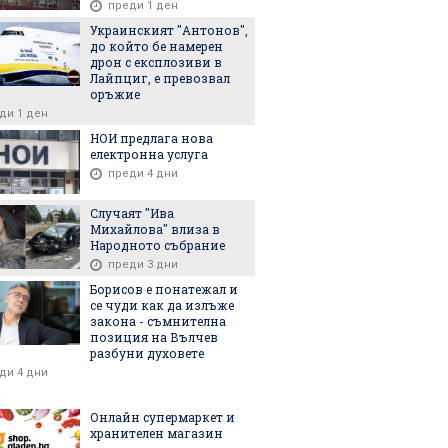
преди 1 ден
Украинският "Антонов",
до който бе намерен
дрон с експлозиви в
Лайпциг, е превозвал
оръжие
ди 1 ден
НОИ предлага нова
електронна услуга
преди 4 дни
Случаят "Ива
Михайлова" влиза в
Народното събрание
преди 3 дни
Борисов е понатежал и
се чуди как да излъже
закона - съмнителна
позиция на Вълчев
разбуни духовете
ди 4 дни
Онлайн супермаркет и
хранителен магазин