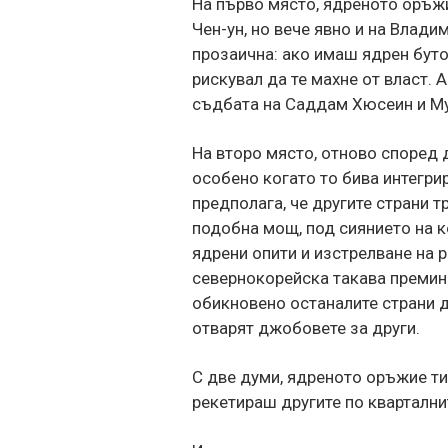
На първо място, ядреното оръжи
Чен-ун, но вече явно и на Влади
прозаична: ако имаш ядрен бутон
рискувал да те махне от власт.
съдбата на Саддам Хюсеин и М
На второ място, отново според 
особено когато то бива интегрир
предполага, че другите страни 
подобна мощ, под сиянието на ко
ядрени опити и изстрелване на р
севернокорейска такава премин
обикновено останалите страни д
отварят джобовете за други.
С две думи, ядреното оръжие т
рекетираш другите по квартални