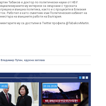
артин Табаков е доктор по политически науки от НБУ.
пециализираните му интереси са свързани с турската
ътрешна и външна политика, както и с процесите в Близкия
зток. Работил е като съветник към Политическия кабинет на
инистъра на външните работи на България.
оментарите му са достъпни в Twitter профила @TabakovMartin.
Владимир Путин
,
ядрена заплаха
7.2026
23.06.2026
05.06.202