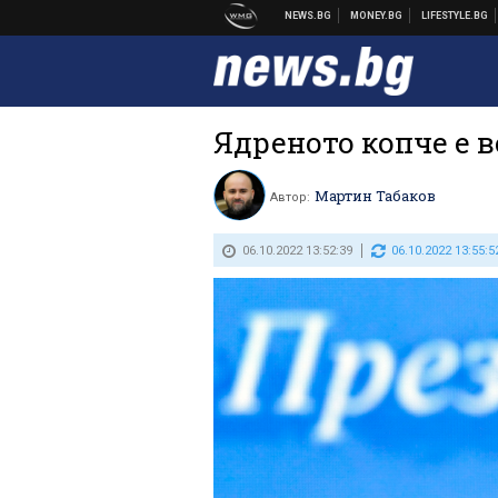
Ядреното копче е в
Мартин Табаков
Автор:
06.10.2022 13:52:39
06.10.2022 13:55:5