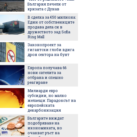
България печели от
със себ
кризата с Дунав
В сделка за €50 милиона:
Легенда
Един от собствениците
легенда
продава дела си в
Matador
дружеството зад Sofia
наследс
Ring Mall
Royal
Законопроект за
Най-оч
гигантски глоби вдига
кинопр
дрон сектора на бунт
Европа получава 66
Ели Го
нови сателита за
на Янк
отбрана и спешно
5 нови
реагиране
седмиц
Милиарди евро
Защо ч
субсидии, но малко
често 
желаещи: Парадоксът на
избор 
европейската
декарбонизация
Екстре
Българите виждат
как жи
подобряване на
адапти
икономиката, но
градска
очакват ръст на
живот