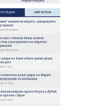
безработицата
ПОСЛЕДНИ
НАЙ-ЧЕТЕНИ
мен" вилнее на морето, заведенията
д прицел
еди 35 минути
агонът обвини бивш военен
стър в разкриване на секретна
рмация
еди 36 минути
 удари по Киев убиха трима души,
тях дете
еди 1 час
е нанесоха нови удари по Мариб,
предупреди за ескалация
еди 2 часа
санкционираха криптоборса в Дубай
и връзки с Иран
еди 3 часа