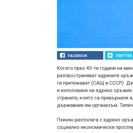
FACEBOOK
TWITTER
Когато през 40-те години на мин
разпространяват ядрените оръжи
ги притежават (САЩ и СССР). Д
и използване на ядрено оръжие 
страните, които са превърнали 
държавния им организъм. Типиче
Пхенян разполага с ядрено оръж
социално-икономически проспер