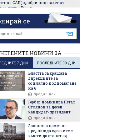
тът на САЩ одобри нов пакет от
ции срещу Русия
еди 4 часа
онирай се
нски на първо посещение в Сърбия
еди 5 часа
а остават в ареста по дело за
нил в Русе
ЧЕТЕНИТЕ НОВИНИ ЗА
еди 6 часа
кобритания одобри сделката за
ЛЕДНИТЕ 7 ДНИ
ПОСЛЕДНИТЕ 30 ДНИ
биването на Warner Bros от
mount
Властта съкращава
дирекциите за
еди 7 часа
социално подпомагане
на 6
а: Оранжев код за жеги в почти
преди 1 ден
а страна
еди 8 часа
Гербер номинира Петър
Стоянов за десен
кандидат-президент
преди 4 дни
Законова промяна
предвижда сделките с
имоти да станат ад