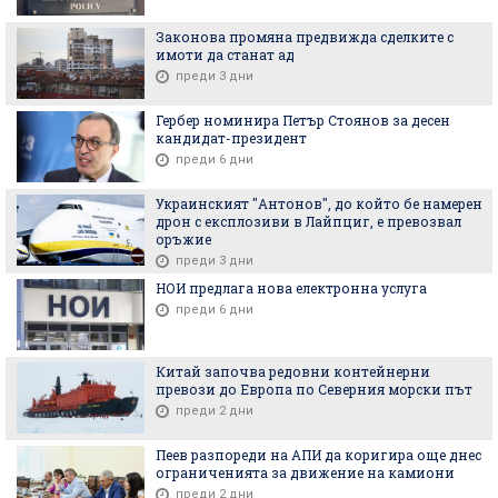
Законова промяна предвижда сделките с
имоти да станат ад
преди 3 дни
Гербер номинира Петър Стоянов за десен
кандидат-президент
преди 6 дни
Украинският "Антонов", до който бе намерен
дрон с експлозиви в Лайпциг, е превозвал
оръжие
преди 3 дни
НОИ предлага нова електронна услуга
преди 6 дни
Китай започва редовни контейнерни
превози до Европа по Северния морски път
преди 2 дни
Пеев разпореди на АПИ да коригира още днес
ограниченията за движение на камиони
преди 2 дни