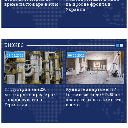
време на пожара в Рим
да пробие фронта в
Украйна
БИЗНЕС
07.08.2026
06.08.2026
Индустрия за €220
Купихте апартамент?
милиарда е пред крах
Гответе се за до €1200 на
заради сушата в
квадрат, за да заживеете
Германия
в него