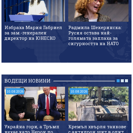
Избраха Мария Габриел
Радмила Шекеринска:
за зам.-генерален
Русия остава най-
директор на ЮНЕСКО
голямата заплаха за
сигурността на НАТО
ВОДЕЩИ НОВИНИ
10.08.2026
10.08.2026
Украйна гори, а Тръмп
Кремъл хвърля танкове
нехае като Нерон по
с антидрон щит в опит