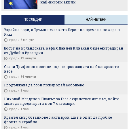
най-високи акции
ПОСЛЕДНИ
НАЙ-ЧЕТЕНИ
Украйна гори, а Тръмп нехае като Нерон по време на пожара в
Рим
преди 3 минути
Босът на ирландската мафия Даниел Кинахан беше екстрадиран
от Дубай в Ирландия
преди 19 минути
Слави Трифонов постави под въпрос защита на българското
небе
преди 34 минути
Продължава да гори пожар край Бобошево
преди 1 час
Николай Младенов: Планът за Газа е единственият път, който
може да предотврати нов 7 октомври
преди 1 час
Кремъл хвърля танкове с антидрон щит в опит да пробие
фронта в Украйна
преди 1 час