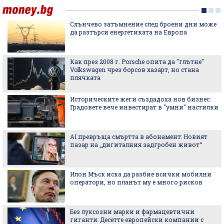
Слънчево затъмнение след броени дни може
да разтърси енергетиката на Европа
Как през 2008 г. Porsche опита да "глътне"
Volkswagen чрез борсов хазарт, но стана
плячката
Историческите жеги създадоха нов бизнес:
Градовете вече инвестират в "умни" настилки
AI превръща смъртта в абонамент: Новият
пазар на „дигиталния задгробен живот“
Илон Мъск иска да разбие всички мобилни
оператори, но планът му е много рисков
Без луксозни марки и фармацевтични
гиганти: Десетте европейски компании с