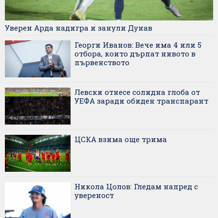
Уверен Арда надигра и занули Дунав
Георги Иванов: Вече има 4 или 5
отбора, които дърпат нивото в
първенството
Левски отнесе солидна глоба от
УЕФА заради обиден транспарант
ЦСКА взима още трима
Никола Цолов: Гледам напред с
увереност