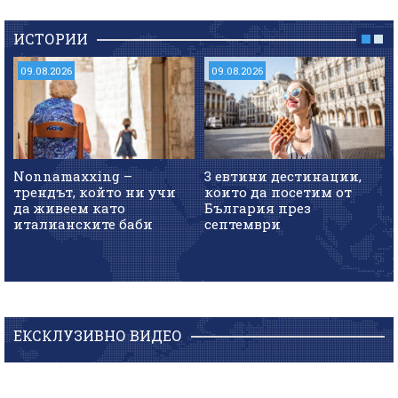
ИСТОРИИ
09.08.2026
09.08.2026
Nonnamaxxing –
3 евтини дестинации,
трендът, който ни учи
които да посетим от
да живеем като
България през
италианските баби
септември
ЕКСКЛУЗИВНО ВИДЕО