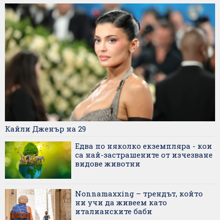
Кайли Дженър на 29
Едва по няколко екземпляра - кои
са най-застрашените от изчезване
видове животни
Nonnamaxxing – трендът, който
ни учи да живеем като
италианските баби