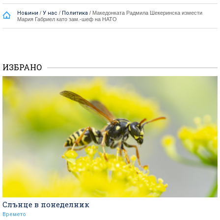
Новини
/
У нас
/
Политика
/
Македонката Радмила Шекеринска измести
Мария Габриел като зам.-шеф на НАТО
ИЗБРАНО
Слънце в понеделник
Времето