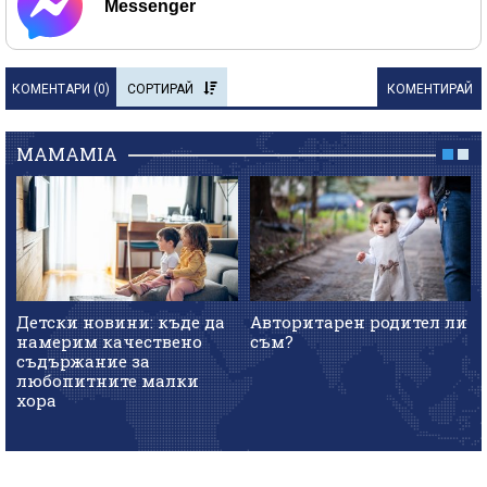
Messenger
КОМЕНТАРИ (
0
)
СОРТИРАЙ
КОМЕНТИРАЙ
MAMAMIA
Детски новини: къде да
Авторитарен родител ли
намерим качествено
съм?
съдържание за
любопитните малки
хора