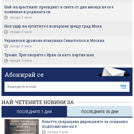
Най-възрастният президент в света от два месеца не се е
появявал в родината си
преди 2 часа
Нов удар на хутитите е извършен срещу град Мока
преди 3 часа
Украински дронове атакуваха Севастопол и Москва
преди 3 часа
Тръмп: Преговорите с Иран са като партия шах
преди 3 часа
Абонирай се
НАЙ-ЧЕТЕНИТЕ НОВИНИ ЗА
ПОСЛЕДНИТЕ 7 ДНИ
ПОСЛЕДНИТЕ 30 ДНИ
Властта съкращава дирекциите за социално
подпомагане на 6
преди 3 дни