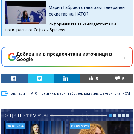
Мария Габриел става зам. генерален
секретар на НАТО?
Информацията за кандидатурата й е
потвърдена от София и Брюксел
Добави ни в предпочитани източници в
→
Google
5
5
България
,
НАТО
,
политика
,
мария габриел
,
радмила шекеринска
,
РСМ
ОЩЕ ПО ТЕМАТА
30.01.2026
08.09.2025