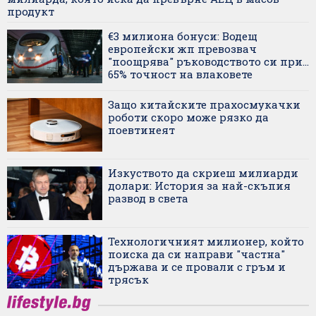
продукт
€3 милиона бонуси: Водещ
европейски жп превозвач
"поощрява" ръководството си при...
65% точност на влаковете
Защо китайските прахосмукачки
роботи скоро може рязко да
поевтинеят
Изкуството да скриеш милиарди
долари: История за най-скъпия
развод в света
Технологичният милионер, който
поиска да си направи "частна"
държава и се провали с гръм и
трясък