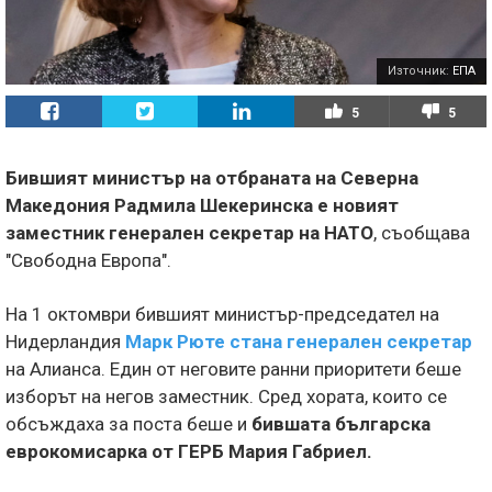
Източник:
ЕПА
5
5
Бившият министър на отбраната на Северна
Македония Радмила Шекеринска е новият
заместник генерален секретар на НАТО
, съобщава
"Свободна Eвропа".
На 1 октомври бившият министър-председател на
Нидерландия
Марк Рюте стана генерален секретар
на Алианса. Един от неговите ранни приоритети беше
изборът на негов заместник. Сред хората, които се
обсъждаха за поста беше и
бившата българска
еврокомисарка от ГЕРБ Мария Габриел.