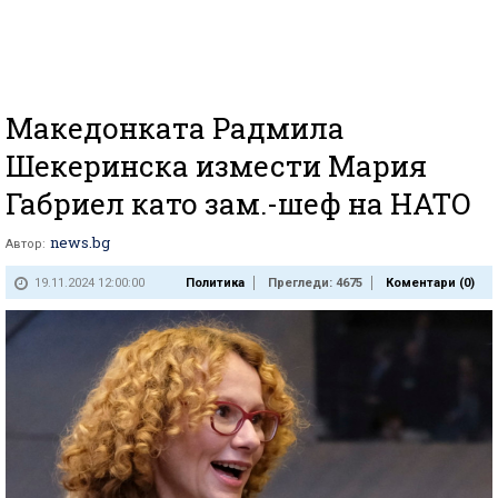
Македонката Радмила
Шекеринска измести Мария
Габриел като зам.-шеф на НАТО
news.bg
Автор:
19.11.2024 12:00:00
Политика
Прегледи: 4675
Коментари (
0
)