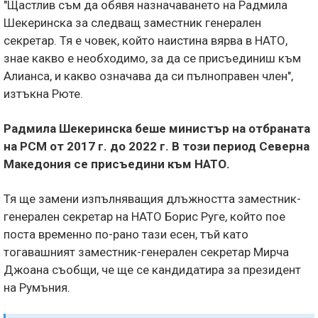
"Щастлив съм да обявя назначаването на Радмила
Шекеринска за следващ заместник генерален
секретар. Тя е човек, който наистина вярва в НАТО,
знае какво е необходимо, за да се присъединиш към
Алианса, и какво означава да си пълноправен член",
изтъкна Рюте.
Радмила Шекеринска беше министър на отбраната
на РСМ от 2017 г. до 2022 г. В този период Северна
Македония се присъедини към НАТО.
Тя ще замени изпълняващия длъжността заместник-
генерален секретар на НАТО Борис Руге, който пое
поста временно по-рано тази есен, тъй като
тогавашният заместник-генерален секретар Мирча
Джоана съобщи, че ще се кандидатира за президент
на Румъния.