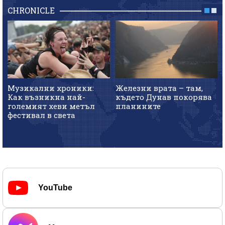
CHRONICLE
Музикални хроники:
Железни врата – там,
Как възникна най-
където Дунав покорява
големият хеви метъл
планините
фестивал в света
YouTube