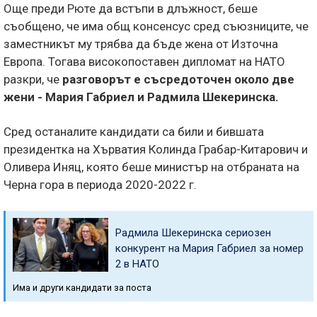
Още преди Рюте да встъпи в длъжност, беше
съобщено, че има общ консенсус сред съюзниците, че
заместникът му трябва да бъде жена от Източна
Европа. Тогава високопоставен дипломат на НАТО
разкри, че
разговорът е съсредоточен около две
жени - Мария Габриел и Радмила Шекеринска.
Сред останалите кандидати са били и бившата
президентка на Хърватия Колинда Грабар-Китарович и
Оливера Иняц, която беше министър на отбраната на
Черна гора в периода 2020-2022 г.
Радмила Шекеринска сериозен
конкурент на Мария Габриел за номер
2 в НАТО
Има и други кандидати за поста