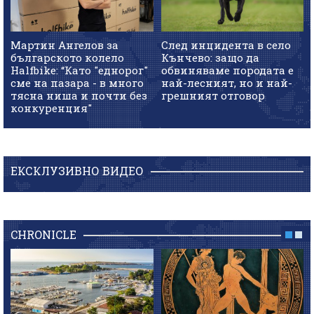
Мартин Ангелов за
След инцидента в село
българското колело
Кънчево: защо да
Halfbike: “Като "еднорог"
обвиняваме породата е
сме на пазара - в много
най-лесният, но и най-
тясна ниша и почти без
грешният отговор
конкуренция"
ЕКСКЛУЗИВНО ВИДЕО
CHRONICLE