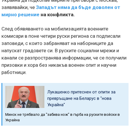
Украйна да подкопае мирните преговори с Москва,
заявявайки, че
Западът няма да бъде доволен от
мирно решение
на конфликта.
След обявяването на мобилизацията военните
комисари в поне четири руски региона са подписали
заповеди, с които забраняват на наборниците да
напускат градовете си. В руските социални мрежи и
канали се разпространява информации, че се получили
призовки и хора без никакъв военен опит и научни
работници.
Лукашенко притеснен от опити за
превръщане на Беларус в "нова
Украйна"
Минск не трябвало да "забива нож" в гърба на руските войски в
Украйна