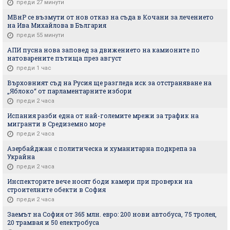
преди 27 минути
МВнР се възмути от нов отказ на съда в Кочани за лечението
на Ива Михайлова в България
преди 55 минути
АПИ пусна нова заповед за движението на камионите по
натоварените пътища през август
преди 1 час
Върховният съд на Русия ще разгледа иск за отстраняване на
„Яблоко“ от парламентарните избори
преди 2 часа
Испания разби една от най-големите мрежи за трафик на
мигранти в Средиземно море
преди 2 часа
Азербайджан с политическа и хуманитарна подкрепа за
Украйна
преди 2 часа
Инспекторите вече носят боди камери при проверки на
строителните обекти в София
преди 2 часа
Заемът на София от 365 млн. евро: 200 нови автобуса, 75 тролея,
20 трамвая и 50 електробуса