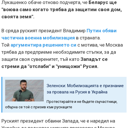
Лукашенко обаче отново подчерта, че
Беларус ще
"воюва само когато трябва да защитим своя дом,
своята земя".
В сряда руският президент Владимир
Путин обяви
частична военна мобилизация
в страната.
Той
аргументира решението си
с мотива, че Москва
трябва да предприеме необходимите стъпки, за да
защити своя суверенитет, тъй като
Западът се
стреми да "отслаби" и "унищожи" Русия
.
Зеленски: Мобилизацията е признание
за провала на Русия в Украйна
Протестирайте и не бъдете съучастници,
обърна се той с призив към руснаците
Руският президент обвини Запада, че е наредил на