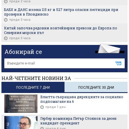
преди 2 часа
БАБХ и ДАНС иззеха 115 кг и 527 литра опасни пестициди при
проверки в Пловдивско
преди 3 часа
Китай започва редовни контейнерни превози до Европа по
Северния морски път
преди 3 часа
Абонирай се
НАЙ-ЧЕТЕНИТЕ НОВИНИ ЗА
ПОСЛЕДНИТЕ 7 ДНИ
ПОСЛЕДНИТЕ 30 ДНИ
Властта съкращава дирекциите за социално
подпомагане на 6
преди 1 ден
Гербер номинира Петър Стоянов за десен
кандидат-президент
преди 4 дни