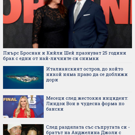
Пиърс Броснан и Кийли Шей празнуват 25 години
брак с едни от най-личните си снимки
Италианският остров, до който
никой няма право да се доближи
дори
Месеци след жестокия инцидент:
Линдзи Вон в чудесна форма по
бански
След раздялата със съпругата си -
братът на Анджелина Джоли с