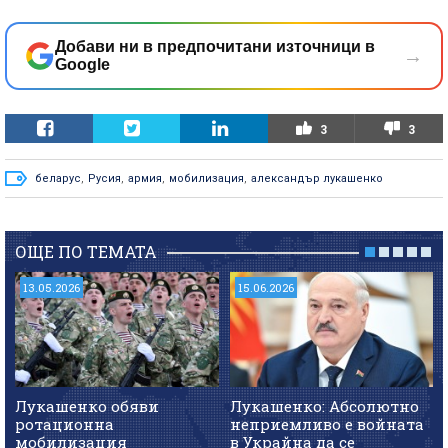
Добави ни в предпочитани източници в
→
Google
3
3
беларус
,
Русия
,
армия
,
мобилизация
,
александър лукашенко
ОЩЕ ПО ТЕМАТА
13.05.2026
15.06.2026
Лукашенко обяви
Лукашенко: Абсолютно
ротационна
неприемливо е войната
мобилизация
в Украйна да се