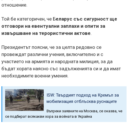
отношение.
Той бе категоричен, че Б
еларус със сигурност ще
отговори на евентуални заплахи и опити за
извършване на терористични актове
.
Президентът поясни, че за целта редовно се
провеждат различни учения, включително и с
участието на армията и народната милиция, за да
бъдат хората наясно със задълженията си и да имат
необходимите военни умения.
ISW: Твърдият подход на Кремъл за
мобилизация отблъсква руснаците
Въпреки заявките на Москва, се оказва, че
се подбират всякакви хора за войната в Украйна