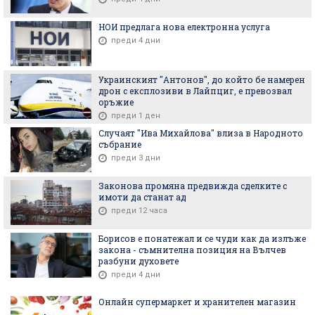
НОИ предлага нова електронна услуга
преди 4 дни
Украинският "Антонов", до който бе намерен
дрон с експлозиви в Лайпциг, е превозвал
оръжие
преди 1 ден
Случаят "Ива Михайлова" влиза в Народното
събрание
преди 3 дни
Законова промяна предвижда сделките с
имоти да станат ад
преди 12 часа
Борисов е понатежал и се чуди как да излъже
закона - съмнителна позиция на Вълчев
разбуни духовете
преди 4 дни
Онлайн супермаркет и хранителен магазин