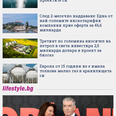
проектите си
След 2-месечно наддаване: Една от
най-големите нискотарифни
компании прие оферта за €6,6
милиарда
Третият по големина вносител на
петрол в света инвестира 2,5
милиарда долара в проект за
биогаз
Европа от 15 години не е имала
толкова малко газ в хранилищата
си