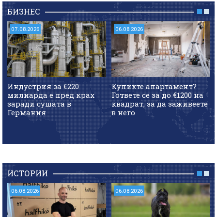
БИЗНЕС
07.08.2026
06.08.2026
Индустрия за €220
Купихте апартамент?
милиарда е пред крах
Гответе се за до €1200 на
заради сушата в
квадрат, за да заживеете
Германия
в него
ИСТОРИИ
06.08.2026
06.08.2026