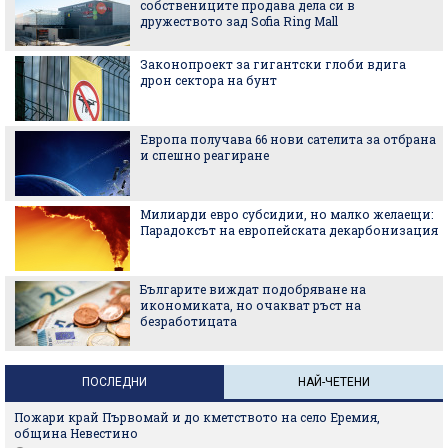
собствениците продава дела си в
дружеството зад Sofia Ring Mall
Законопроект за гигантски глоби вдига
дрон сектора на бунт
Европа получава 66 нови сателита за отбрана
и спешно реагиране
Милиарди евро субсидии, но малко желаещи:
Парадоксът на европейската декарбонизация
Българите виждат подобряване на
икономиката, но очакват ръст на
безработицата
ПОСЛЕДНИ
НАЙ-ЧЕТЕНИ
Пожари край Първомай и до кметството на село Еремия,
община Невестино