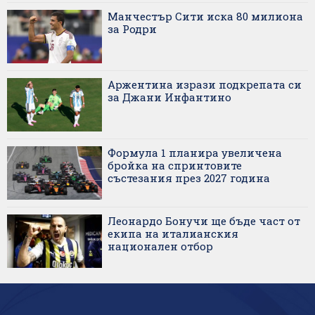
Манчестър Сити иска 80 милиона
за Родри
Аржентина изрази подкрепата си
за Джани Инфантино
Формула 1 планира увеличена
бройка на спринтовите
състезания през 2027 година
Леонардо Бонучи ще бъде част от
екипа на италианския
национален отбор