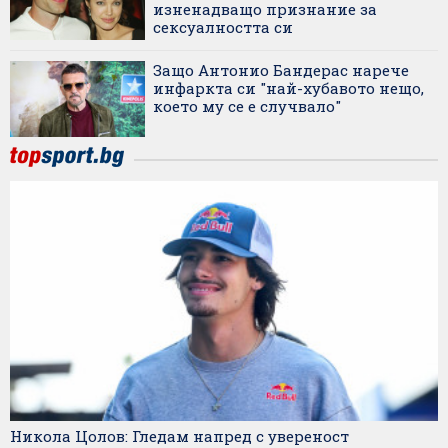
изненадващо признание за
сексуалността си
Защо Антонио Бандерас нарече
инфаркта си "най-хубавото нещо,
което му се е случвало"
Никола Цолов: Гледам напред с увереност