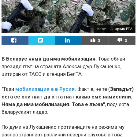
Източник:
архив ЕПА
3
3
В Беларус няма да има мобилизация.
Това обяви
президентът на страната Александър Лукашенко,
цитиран от ТАСС и агенция БелТА.
"Тази
мобилизация е в Русия.
Факт е, че те (
Западът)
сега се опитват да отгатнат какво сме намислили.
Няма да има мобилизация. Това е лъжа"
, подчерта
беларуският лидер.
По думи на Лукашенко противниците на режима му
разпространяват различни неверни слухове в това