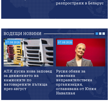
разпространи в Беларус
ВОДЕЩИ НОВИНИ
07.08.2026
07.08.2026
АПИ пусна нова заповед
Русия обяви за
за движението на
нежелана
камионите по
неправителствена
натоварените пътища
организация,
през август
оглавявана от Юлия
Навалная