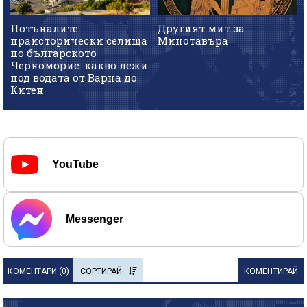
Потъналите
Другият мит за
праисторически селища
Минотавъра
по българското
Черноморие: какво лежи
под водата от Варна до
Китен
YouTube
Messenger
КОМЕНТАРИ (
0
)
СОРТИРАЙ
КОМЕНТИРАЙ