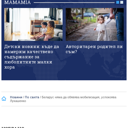
MAMAMIA
Детски новини: къде да
Авторитарен родител ли
намерим качествено
съм?
съдържание за
любопитните малки
хора
Новини
/
По света
/
Беларус няма да обявява мобилизация, успокоява
Лукашенко