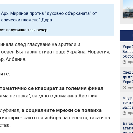
 Арх. Мирянов против "духовно обърканата" от
 езически племена" Дара
рия полуфинал тази вечер
нала след гласуване на зрители и
Украй
освен България отиват още Украйна, Норвегия,
Бълг
обст
р, Албания.
пр
След 
ите.
дипл
Укра
томатично се класират за големия финал
пр
яма петорка", заедно с домакина Австрия.
Андре
техни
Бълг
луфинал,
в социалните мрежи се появиха
пр
ентари -
както за избора на песента, така и за
Нача
ства.
атака
прим