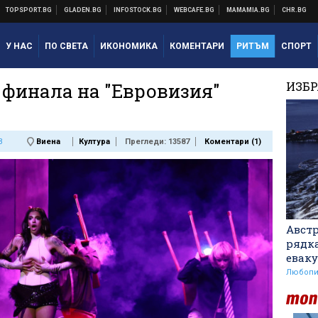
У НАС
ПО СВЕТА
ИКОНОМИКА
КОМЕНТАРИ
РИТЪМ
СПОРТ
 финала на "Евровизия"
ИЗБ
3
Виена
Култура
Прегледи: 13587
Коментари (
1
)
Авст
рядк
еваку
Любопи