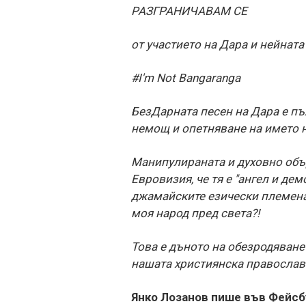
РАЗГРАНИЧАВАМ СЕ
от участието на Дара и нейната
#I'm Not Bangaranga
БезДарната песен на Дара е пъ
немощ и опетняване на името 
Манипулираната и духовно обър
Евровизия, че тя е "ангел и дем
джамайските езически племена,
моя народ пред света?!
Това е дъното на обезродяване
нашата християнска православ
Янко Лозанов пише във Фейсб