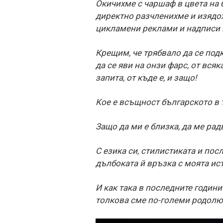
Окичихме с чаршаф в цвета на 
директно разчленихме и изядох
цикламени реклами и надписи 
Крещим, че трябвало да се под
да се яви на онзи фарс, от вся
запита, от къде е, и защо!
Кое е всъщност българското в 
Защо да ми е близка, да ме радв
С езика си, стилистиката и пос
дълбоката й връзка с моята ис
И как така в последните години
толкова сме по-големи родолю