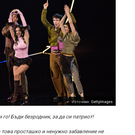
Източник:
GettyImages
 го! Бъди безродник, за да си патриот!
в това просташко и ненужно забавление не