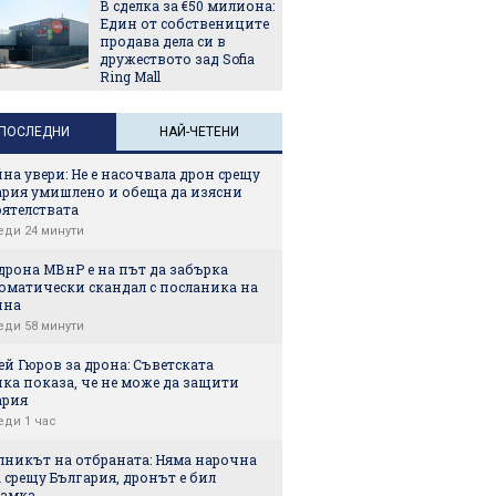
В сделка за €50 милиона:
Един от собствениците
продава дела си в
дружеството зад Sofia
Ring Mall
ПОСЛЕДНИ
НАЙ-ЧЕТЕНИ
на увери: Не е насочвала дрон срещу
ария умишлено и обеща да изясни
оятелствата
еди 24 минути
дрона МВнР е на път да забърка
оматически скандал с посланика на
йна
еди 58 минути
й Гюров за дрона: Съветската
ка показа, че не може да защити
ария
еди 1 час
лникът на отбраната: Няма нарочна
 срещу България, дронът е бил
амка