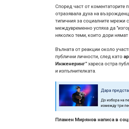
Според част от коментаторите п
отразявала духа на възрожденци
типичния за социалните мрежи 
междувременно успяха да "изго
няколко теми, които дори нямат
Вълната от реакции около участ
публични личности, след като
ар
Инженеринг"
хареса остра публ
и изпълнителката.
Дара представ
До избора на пе
измежду три пе
Пламен Мирянов написа в со