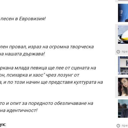
пр
 песен в Евровизия!
лен провал, израз на огромна творческа
пре
на нашата държава!
кана млада певица ще пее от сцената на
он, психарка и хаос" чрез лозунг от
 и по този начин ще представя културата на
то и опит за поредното обезличаване на
на идентичност!
ук:
пре