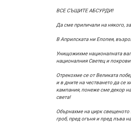
ВСЕ СЪЩИТЕ АБСУРДИ!
Да сме приличали на някого, за
В Априлската ни Епопея, възро
Унищожихме националната валут
националния Светец и покрови
Отрекохме се от Великата побе
и в дните на честването да се 
кампания, понеже сме декор на
света!
Обърнахме на цирк свещеното 
гроб, пред огъня и пред лъва н