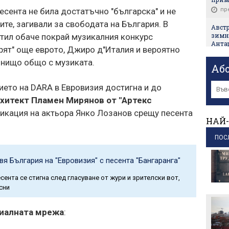
пр
есента не била достатъчно "българска" и не
те, загивали за свободата на България. В
Авст
зимн
стил обаче покрай музикалния конкурс
Антар
рят" още еврото, Джиро д"Италия и вероятно
пр
 нищо общо с музиката.
Аб
"Възр
защи
ието на DARA в Евровизия достигна и до
пр
хитект Пламен Мирянов от "Артекс
Първ
икация на актьора Янко Лозанов срещу песента
на д
НАЙ-
пр
ПОС
Иран 
не съ
я България на "Евровизия" с песента "Бангаранга"
пр
сента се стигна след гласуване от жури и зрителски вот,
МО тв
украи
сни
пр
циалната мрежа
:
Нейнс
дронъ