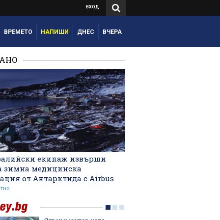
ВХОД
ВРЕМЕТО
НАПИШИ
ДНЕС
ВЧЕРА
РАНО
ралийски екипаж извърши
а зимна медицинска
ация от Антарктида с Airbus
тно