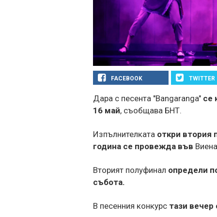
FACEBOOK
TWITTER
Дара с песента "Bangaranga"
се 
16 май
, съобщава БНТ.
Изпълнителката
откри втория п
година се провежда във
Виен
Вторият полуфинал
определи по
събота.
В песенния конкурс
тази вечер