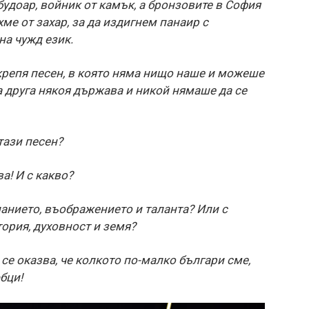
будоар, войник от камък, а бронзовите в София
ме от захар, за да издигнем панаир с
на чужд език.
крепя песен, в която няма нищо наше и можеше
ка друга някоя държава и никой нямаше да се
тази песен?
а! И с какво?
ланието, въображението и таланта? Или с
тория, духовност и земя?
 се оказва, че колкото по-малко българи сме,
бци!