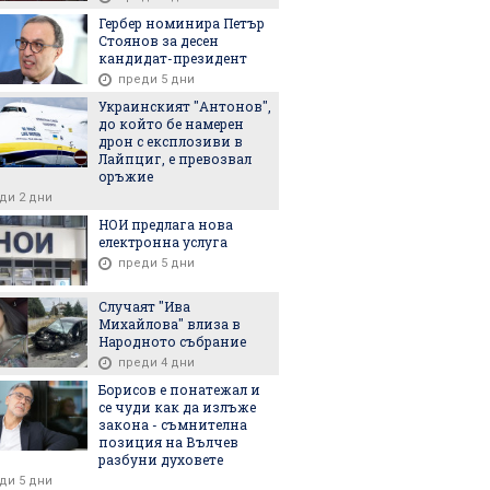
еди 4 часа
Гербер номинира Петър
Стоянов за десен
кандидат-президент
преди 5 дни
Украинският "Антонов",
до който бе намерен
дрон с експлозиви в
Лайпциг, е превозвал
оръжие
ди 2 дни
НОИ предлага нова
електронна услуга
преди 5 дни
Случаят "Ива
Михайлова" влиза в
Народното събрание
преди 4 дни
Борисов е понатежал и
се чуди как да излъже
закона - съмнителна
позиция на Вълчев
разбуни духовете
ди 5 дни