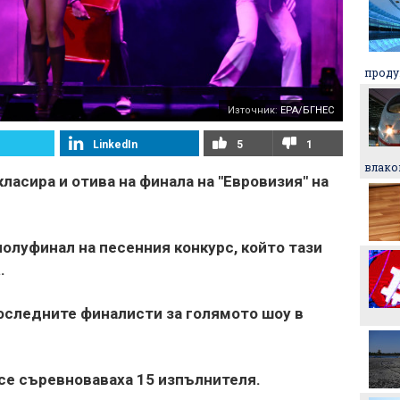
Динав - Арда: Съставите
ЦСКА взима още трима
проду
Източник:
EPA/БГНЕС
Никола Цолов: Гледам
LinkedIn
5
1
напред с увереност
влако
класира и отива на финала на "Евровизия" на
Манчестър Сити иска 80
милиона за Родри
олуфинал на песенния конкурс, който тази
а
.
Аржентина изрази
подкрепата си за Джани
Инфантино
следните финалисти за голямото шоу в
Формула 1 планира
увеличена бройка на
спринтовите
 се съревноваваха 15 изпълнителя.
състезания през 2027
година