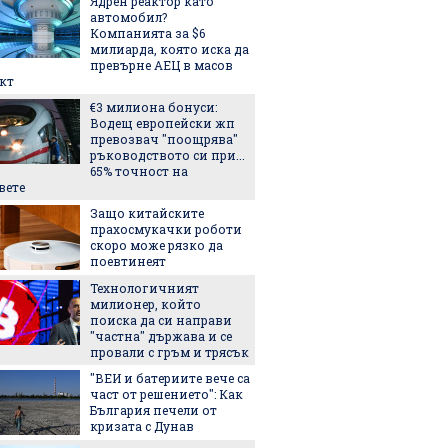
Ядрен реактор като
Тук Ос
автомобил?
истинс
Компанията за $6
ярко, 
милиарда, която иска да
незабр
превърне АЕЦ в масов
5-те н
кт
българс
€3 милиона бонуси:
идеи к
Водещ европейски жп
тях
превозвач "поощрява"
Лека, 
ръководството си при...
здраво
65% точност на
салата,
вете
за лято
Защо китайските
3 книги
прахосмукачки роботи
скоро може рязко да
поевтинеят
Технологичният
Лятнат
милионер, който
задълж
поиска да си направи
със себ
"частна" държава и се
провали с гръм и трясък
Легенда
"ВЕИ и батериите вече са
легенда
част от решението": Как
Matador
България печели от
наследс
кризата с Дунав
Royal