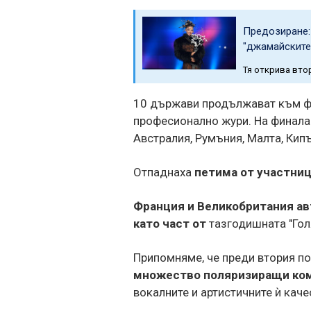
Предозиране:
"джамайските
Тя открива вто
10 държави продължават към фи
професионално жури. На финала 
Австралия, Румъния, Малта, Кипъ
Отпаднаха
петима от участниц
Франция и Великобритания ав
като част от
тазгодишната "Гол
Припомняме, че преди втория по
множество поляризиращи ком
вокалните и артистичните ѝ каче