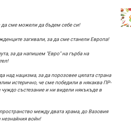
 да сме можели да бъдем себе си!
жденците загивали, за да сме станели Европа!
а, за да напишем "Евро" на гърба на
тел!
да над нацизма, за да порозовее цялата страна
хилим истерично, че сме победили в някаква ПР-
 чуждо състезание и ни видели някъкъде в
пространство между двата храма, до Вазовия
а незнайния войн!