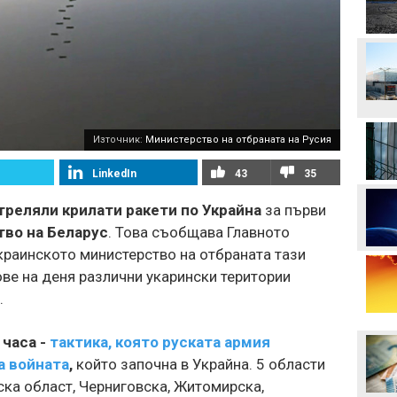
Манчестър Сити иска 80
милиона за Родри
Аржентина изрази
подкрепата си за Джани
Източник:
Министерство на отбраната на Русия
Инфантино
LinkedIn
43
35
Формула 1 планира
увеличена бройка на
треляли крилати ракети по Украйна
за първи
спринтовите
състезания през 2027
во на Беларус
. Това съобщава Главното
година
краинското министерство на отбраната тази
Леонардо Бонучи ще
ове на деня различни укарински територии
бъде част от екипа на
италианския
.
национален отбор
Левски отряза
 часа -
тактика, която руската армия
Олимпиакос за Акрам
Бурас
а войната
,
който започна в Украйна. 5 области
ска област, Черниговска, Житомирска,