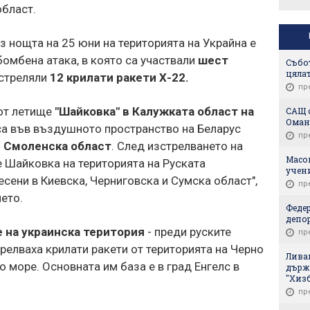
бласт.
з нощта на 25 юни на територията на Украйна е
омбена атака, в която са участвали
шест
Събот
цялат
зстреляли
12 крилати ракети Х-22.
пр
от летище
"Шайковка" в Калужката област на
САЩ 
Оман
 са във въздушното пространство на Беларус
пр
и Смоленска област
. След изстрелването на
Масов
е Шайковка на територията на Руската
учени
есени в Киевска, Черниговска и Сумска област",
пр
ето.
Феде
депо
е на украинска територия
- преди руските
пр
елваха крилати ракети от територията на Черно
Ливан
о море. Основната им база е в град Енгелс в
държ
"Хиз
пр