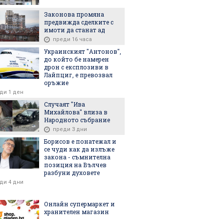
Законова промяна
предвижда сделките с
имоти да станат ад
преди 16 часа
Украинският "Антонов",
до който бе намерен
дрон с експлозиви в
Лайпциг, е превозвал
оръжие
ди 1 ден
Случаят "Ива
Михайлова" влиза в
Народното събрание
преди 3 дни
Борисов е понатежал и
се чуди как да излъже
закона - съмнителна
позиция на Вълчев
разбуни духовете
ди 4 дни
Онлайн супермаркет и
хранителен магазин