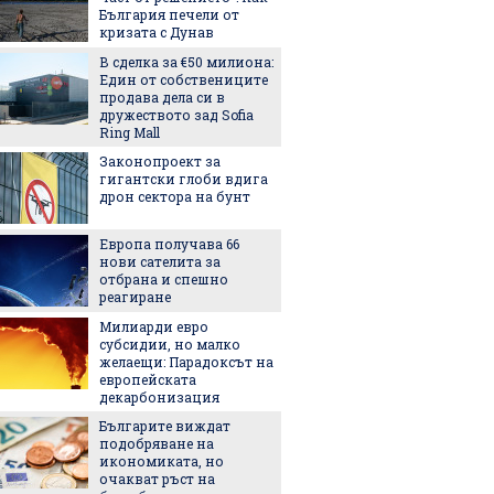
България печели от
със себ
кризата с Дунав
В сделка за €50 милиона:
Легенда
Един от собствениците
легенда
продава дела си в
Matador
дружеството зад Sofia
наследс
Ring Mall
Royal
Законопроект за
Най-оч
гигантски глоби вдига
кинопр
дрон сектора на бунт
Европа получава 66
Ели Го
нови сателита за
на Янк
отбрана и спешно
5 нови
реагиране
седмиц
Милиарди евро
Защо ч
субсидии, но малко
често 
желаещи: Парадоксът на
избор 
европейската
декарбонизация
Екстре
Българите виждат
как жи
подобряване на
адапти
икономиката, но
градска
очакват ръст на
живот