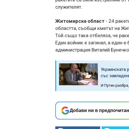
служителят.
Житомирска област
- 24 ракет
областта, съобщи кметът на Жит
Той също така отбеляза, че раке
Един войник е загинал, а един 
администрация Виталий Бунечко
Украинската 
със завладен
И Путин разбра,
Добави ни в предпочитан