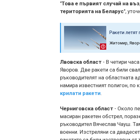
"
Това е първият случай на въ
територията на Беларус
", уто
Ракети летят
Житомир, Явор
Лвовска област
- В четири часа
Яворов. Две ракети са били свал
ръководителят на областната а
намира известният полигон, по 
крилати ракети
.
Черниговска област
- Около пе
масиран ракетен обстрел, пораз
ръководител Вячеслав Чауш. Там
военни. Изстреляни са двадесет
ракетите са били изстреляни от 