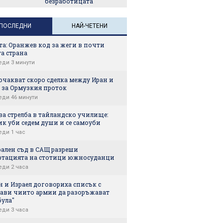
безработицата
ПОСЛЕДНИ
НАЙ-ЧЕТЕНИ
а: Оранжев код за жеги в почти
а страна
еди 3 минути
очакват скоро сделка между Иран и
 за Ормузкия проток
еди 46 минути
а стрелба в тайландско училище:
к уби седем души и се самоуби
еди 1 час
рален съд в САЩ разреши
ртацията на стотици южносуданци
еди 2 часа
 и Израел договориха списък с
ави чиито армии да разоръжават
була"
еди 3 часа