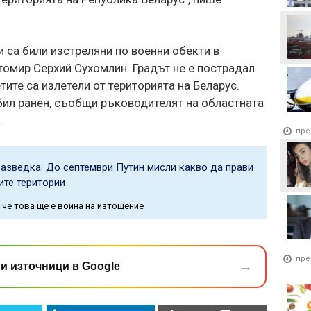
и са били изстреляни по военни обекти в
омир Серхий Сухомлин. Градът не е пострадал.
тите са излетели от територията на Беларус.
е бил ранен, съобщи ръководителят на областната
.
пре
разведка: До септември Путин мисли какво да прави
ите територии
 че това ще е война на изтощение
пре
→
и източници в Google