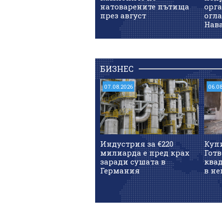
натоварените пътища
орг
през август
огл
Нав
БИЗНЕС
07.08.2026
06.0
Индустрия за €220
Куп
милиарда е пред крах
Готв
заради сушата в
квад
Германия
в не