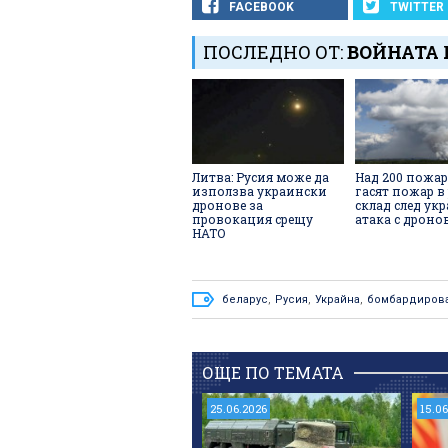
FACEBOOK
TWITTER
ПОСЛЕДНО ОТ:
ВОЙНАТА 
Литва: Русия може да
Над 200 пожа
използва украински
гасят пожар в
дронове за
склад след ук
провокация срещу
атака с дроно
НАТО
беларус
,
Русия
,
Украйна
,
бомбардиров
ОЩЕ ПО ТЕМАТА
25.06.2026
15.0