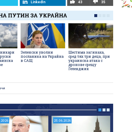
LinkedIn
43
35
НА ПУТИН ЗА УКРАЙНА
рникари
Зеленски уволни
Шестима загинаха,
Взривът
 руски
посланика на Украйна
сред тях три деца, при
рестора
раинска
в САЩ
украинска атака с
въпрос 
ве
дронове срещу
руски г
Геленджик
ачи
6.2026
25.06.2026
24.06.202