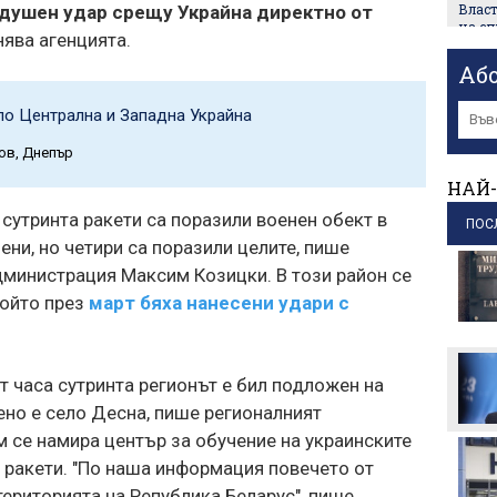
Власт
здушен удар срещу Украйна директно от
на с
чнява агенцията.
хран
пр
Аб
Абро
 по Централна и Западна Украйна
подк
на уг
ов, Днепър
пр
НАЙ-
Пожа
на с
 сутринта ракети са поразили военен обект в
ПОС
пр
ени, но четири са поразили целите, пише
дминистрация Максим Козицки. В този район се
МВнР 
Коча
който през
март бяха нанесени удари с
Бълг
пр
АПИ 
т часа сутринта регионът е бил подложен на
ками
авгус
ено е село Десна, пише регионалният
пр
 се намира център за обучение на украинските
 ракети. "По наша информация повечето от
територията на Република Беларус", пише