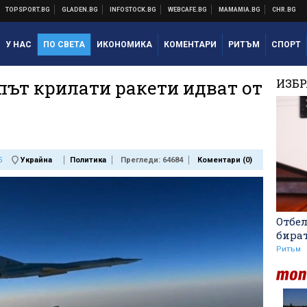
У НАС
ПО СВЕТА
ИКОНОМИКА
КОМЕНТАРИ
РИТЪМ
СПОРТ
път крилати ракети идват от
ИЗБ
5
Украйна
Политика
Прегледи: 64684
Коментари (
0
)
Отбе
бира
Ритъм
Никола Цолов: Гледам
напред с увереност