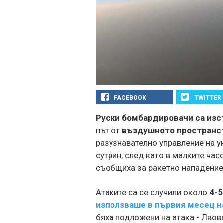
FACEBOOK
TWITTER
Руски бомбардировачи са изс
път от
въздушното пространст
разузнавателно управление на у
сутрин, след като в малките час
съобщиха за ракетно нападение
Атаките са се случили около
4-5
използваше в първия месец н
бяха подложени на атака - Лвов