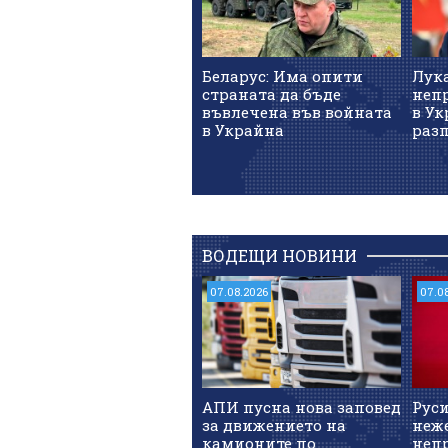
Беларус: Има опити
Лук
страната да бъде
неп
въвлечена във войната
в Ук
в Украйна
разп
ВОДЕЩИ НОВИНИ
07.08.2026
07.0
АПИ пусна нова заповед
Руси
за движението на
неж
камионите по
неп