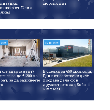
анизация,
морски път
Невест
авявана от Юлия
алная
8.2026
07.08.2026
ихте апартамент?
В сделка за €50 милиона:
ете се за до €1200 на
Един от собствениците
рат, за да заживеете
продава дела си в
го
дружеството зад Sofia
Ring Mall