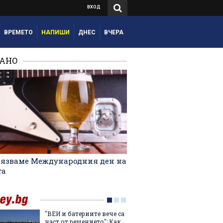
ВХОД
ВРЕМЕТО
НАПИШИ
ДНЕС
ВЧЕРА
РАНО
лязваме Международния ден на
та
"ВЕИ и батериите вече са
Лятнат
част от решението": Как
задълж