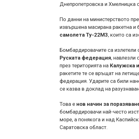
Днепропетровска и Хмелницка о
По данни на министерството пре
извършена масирана ракетна и б
самолета Ту-22М3
, които са и
Бомбардировачите са излетели 
Руската федерация
, навлезли
през територията на
Калужска 
ракетите те се връщат на летищ
федерация. Ударите са били нан
се казва в доклад на разузнаван
Това е
нов начин за поразяван
бомбардировачи най-често изстр
море, а понякога и над Каспийск
Саратовска област.