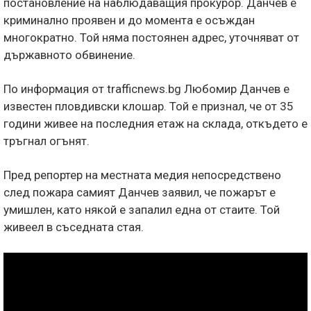
постановление на наблюдаващия прокурор. Данчев е
криминално проявен и до момента е осъждан
многократно. Той няма постоянен адрес, уточняват от
държавното обвинение.
По информация от trafficnews.bg Любомир Данчев е
известен пловдивски клошар. Той е признал, че от 35
години живее на последния етаж на склада, откъдето е
тръгнал огънят.
Пред репортер на местната медия непосредствено
след пожара самият Данчев заявил, че пожарът е
умишлен, като някой е запалил една от стаите. Той
живеел в съседната стая.