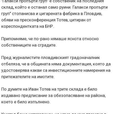
"Галакси пропърти груп" е собственик на последния
склад, който е останал само руини. Галакси пропърти
груп" стопанисва и цигарената фабрика в Пловдив,
обяви на пресконференция Тотев, цитиран от
кореспондентката на БНР.
Припомняме, че по-рано нямаше яснота относно
собствениците на сградите.
Пред журналистите пловдивският градоначалник
отбеляза, че в общината няма документация, която да
удостоверява какви са инвестиционните намерения на
притежателите на имотите.
По думите на Иван Тотев на трите склада е било
издавано предписание за обезопасяване на района,
което е било изпълнено.