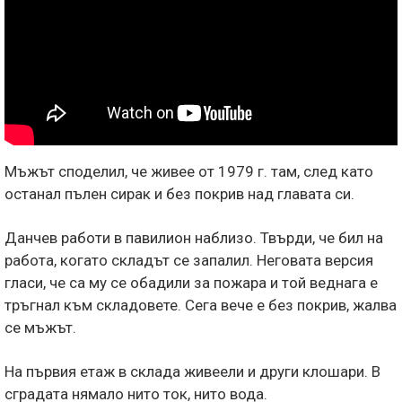
Мъжът споделил, че живее от 1979 г. там, след като
останал пълен сирак и без покрив над главата си.
Данчев работи в павилион наблизо. Твърди, че бил на
работа, когато складът се запалил. Неговата версия
гласи, че са му се обадили за пожара и той веднага е
тръгнал към складовете. Сега вече е без покрив, жалва
се мъжът.
На първия етаж в склада живеели и други клошари. В
сградата нямало нито ток, нито вода.