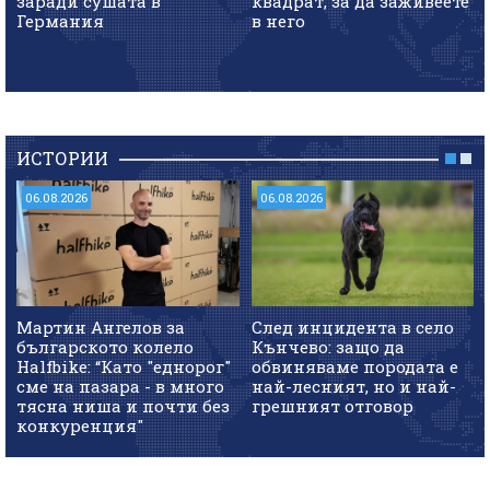
заради сушата в
квадрат, за да заживеете
Германия
в него
ИСТОРИИ
06.08.2026
06.08.2026
Мартин Ангелов за
След инцидента в село
българското колело
Кънчево: защо да
Halfbike: “Като "еднорог"
обвиняваме породата е
сме на пазара - в много
най-лесният, но и най-
тясна ниша и почти без
грешният отговор
конкуренция"