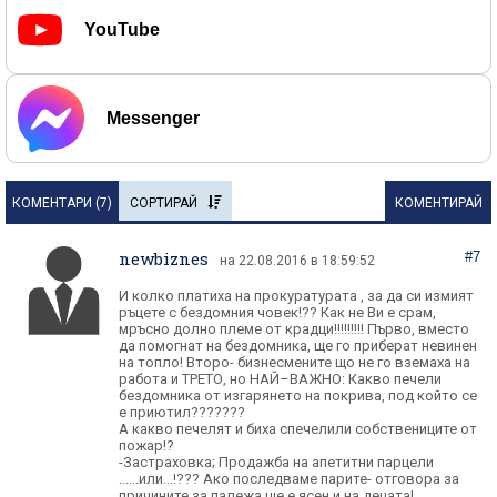
YouTube
Messenger
КОМЕНТАРИ (
7
)
СОРТИРАЙ
КОМЕНТИРАЙ
newbiznes
#7
на 22.08.2016 в 18:59:52
И колко платиха на прокуратурата , за да си измият
ръцете с бездомния човек!?? Как не Ви е срам,
мръсно долно племе от крадци!!!!!!!!! Първо, вместо
да помогнат на бездомника, ще го приберат невинен
на топло! Второ- бизнесмените що не го вземаха на
работа и ТРЕТО, но НАЙ–ВАЖНО: Какво печели
бездомника от изгарянето на покрива, под който се
е приютил???????
А какво печелят и биха спечелили собствениците от
пожар!?
-Застраховка; Продажба на апетитни парцели
......или...!??? Ако последваме парите- отговора за
причините за палежа ще е ясен и на децата!