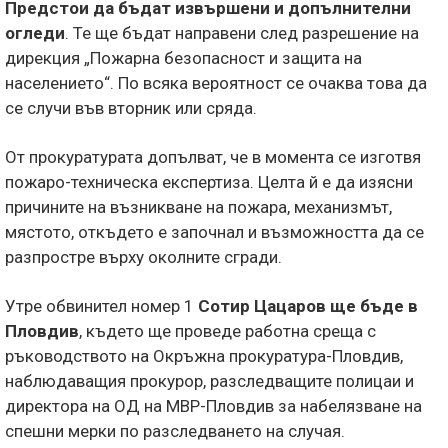
Предстои да бъдат извършени и допълнителни
огледи
. Те ще бъдат направени след разрешение на
дирекция „Пожарна безопасност и защита на
населението“. По всяка вероятност се очаква това да
се случи във вторник или сряда.
От прокуратурата допълват, че в момента се изготвя
пожаро-техническа експертиза. Целта й е да изясни
причините на възникване на пожара, механизмът,
мястото, откъдето е започнал и възможността да се
разпростре върху околните сгради.
Утре обвинител номер 1
Сотир Цацаров ще бъде в
Пловдив
, където ще проведе работна среща с
ръководството на Окръжна прокуратура-Пловдив,
наблюдаващия прокурор, разследващите полицаи и
директора на ОД на МВР-Пловдив за набелязване на
спешни мерки по разследването на случая.