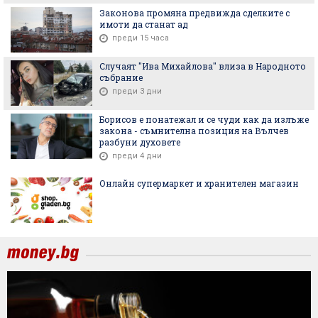
Законова промяна предвижда сделките с
имоти да станат ад
преди 15 часа
Случаят "Ива Михайлова" влиза в Народното
събрание
преди 3 дни
Борисов е понатежал и се чуди как да излъже
закона - съмнителна позиция на Вълчев
разбуни духовете
преди 4 дни
Онлайн супермаркет и хранителен магазин