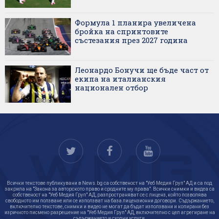
Формула 1 планира увеличена
бройка на спринтовите
състезания през 2027 година
Леонардо Бонучи ще бъде част от
екипа на италианския
национален отбор
Всички текстове публикувани в News.bg са собственост на "Уеб Медия Груп" АД и са под
закрила на "Закона за авторското право и сродните му права". Всички снимки и видеа са
собственост на "Уеб Медия Груп" АД, разпространяват се с лиценз, който позволява
свободното им ползване или се използват на база лицензионни договори. Съдържанието,
включително текстове, снимки и видео не могат да бъдат използвани и копирани без
изричното писмено разрешение на "Уеб Медия Груп" АД, включително с цел агрегиране на
съдържанието и сходни услуги.