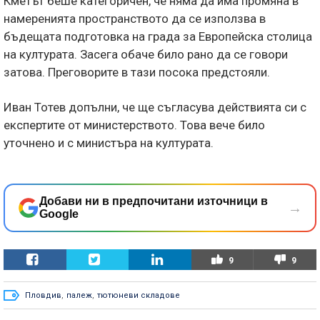
Кметът беше категоричен, че няма да има промяна в
намеренията пространството да се използва в
бъдещата подготовка на града за Европейска столица
на културата. Засега обаче било рано да се говори
затова. Преговорите в тази посока предстояли.
Иван Тотев допълни, че ще съгласува действията си с
експертите от министерството. Това вече било
уточнено и с министъра на културата.
Добави ни в предпочитани източници в
→
Google
9
9
Пловдив
,
палеж
,
тютюневи складове