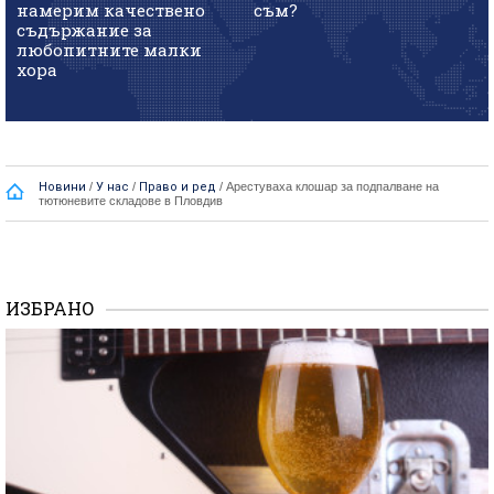
намерим качествено
съм?
съдържание за
любопитните малки
хора
Новини
/
У нас
/
Право и ред
/
Арестуваха клошар за подпалване на
тютюневите складове в Пловдив
ИЗБРАНО