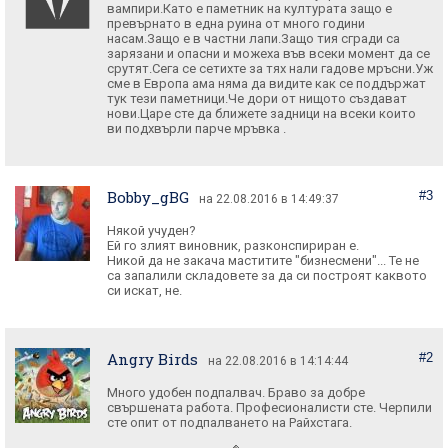
вампири.Като е паметник на културата защо е
превърнато в една руина от много години
насам.Защо е в частни лапи.Защо тия сгради са
зарязани и опасни и можеха във всеки момент да се
срутят.Сега се сетихте за тях нали гадове мръсни.Уж
сме в Европа ама няма да видите как се поддържат
тук тези паметници.Че дори от нищото създават
нови.Царе сте да ближете задници на всеки които
ви подхвърли парче мръвка .
Bobby_gBG
#3
на 22.08.2016 в 14:49:37
Някой учуден?
Ей го злият виновник, разконспириран е.
Никой да не закача маститите "бизнесмени"... Те не
са запалили складовете за да си построят каквото
си искат, не.
Angry Birds
#2
на 22.08.2016 в 14:14:44
Много удобен подпалвач. Браво за добре
свършената работа. Професионалисти сте. Черпили
сте опит от подпалването на Райхстага.