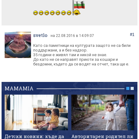
svetlo
#1
на 22.08.2016 в 14:09:07
Като са паметници на културата защото не са били
поддържани, а и без надзор.
35 години е живял там и никой не знае.
До като не се направят приюти за кошари и
бездомни, където да се водят на отчет, така ще е.
MAMAMIA
Детски новини: къде да
Авторитарен родител ли