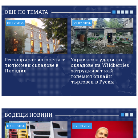
ОЩЕ ПО ТЕМАТА
08.12.2025
22.07.2026
Реставрират изгорелите
Украински удари по
тютюневи складове в
складове на Wildberries
Пловдив
затрудняват най-
големия онлайн
търговец в Русия
ВОДЕЩИ НОВИНИ
07.08.2026
07.08.2026