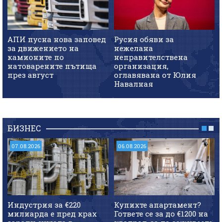
АПИ пусна нова заповед
Русия обяви за
за движението на
нежелана
камионите по
неправителствена
натоварените пътища
организация,
през август
оглавявана от Юлия
Навалная
БИЗНЕС
07.08.2026
06.08.2026
Индустрия за €220
Купихте апартамент?
милиарда е пред крах
Гответе се за до €1200 на