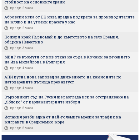
стойност на основните храни
преди 2 часа
Абровски иска от ЕК извънредна подкрепа за производителите
на мляко и на угоени прасета у нас
преди 2 часа
Пожари край Първомай и до кметството на село Еремия,
община Невестино
преди 3 часа
МВнР се възмути от нов отказ на съда в Кочани за лечението
на Ива Михайлова в България
преди 4 часа
АПИ пусна нова заповед за движението на камионите по
натоварените пътища през август
преди 4 часа
Върховният съд на Русия ще разгледа иск за отстраняване на
„Яблоко“ от парламентарните избори
преди 5 часа
Испания разби една от най-големите мрежи за трафик на
мигранти в Средиземно море
преди 5 часа