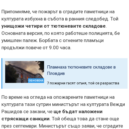
Припомняме, че пожарът в сградите паметници на
културата избухна в събота в ранния следобед. Той
унищожи четири от тютюневите складове
.
Основната версия, по която работеше полицията, бе
умишлен палеж. Борбата с огнените пламъци
продължи повече от 9.00 часа.
Пламнаха тютюневите складове в
Пловдив
ОБНОВЕНА
7 пожарни гасят огъня, той се разраства
По време на огледа на опожарените паметници на
културата тази сутрин министърът на културата Вежди
Рашидов се закани, че
ще бъдат наложени
стряскащи санкции
. Той обеща това да стане още
през септември. Министърът също заяви, че сградите