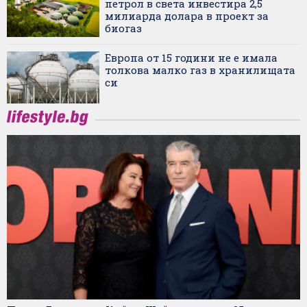
петрол в света инвестира 2,5
милиарда долара в проект за
биогаз
Европа от 15 години не е имала
толкова малко газ в хранилищата
си