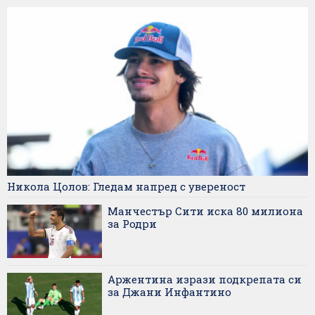
Никола Цолов: Гледам напред с увереност
Манчестър Сити иска 80 милиона
за Родри
Аржентина изрази подкрепата си
за Джани Инфантино