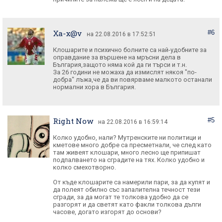
Xa-x@v
#6
на 22.08.2016 в 17:52:51
Клошарите и психично болните са най-удобните за
оправдание за вършене на мръсни дела в
България,защото няма кой да ги търси и т.н.
За 26 години не можаха да измислят някоя "по-
добра" лъжа,че да ви повярваме малкото останали
нормални хора в България.
Right Now
#5
на 22.08.2016 в 16:59:14
Колко удобно, нали? Мутренските ни политици и
кметове много добре са пресметнали, че след като
там живеят клошари, много лесно ще припишат
подпалването на сградите на тях. Колко удобно и
колко смехотворно.
От къде клошарите са намерили пари, за да купят и
да полеят обилно със запалителна течност тези
сгради, за да могат те толкова удобно да се
разгорят и да светят като факли толкова дълги
часове, догато изгорят до основи?