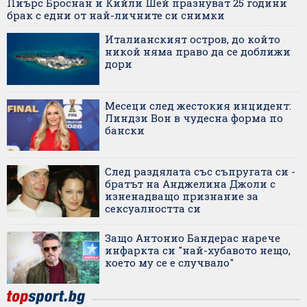
Пиърс Броснан и Кийли Шей празнуват 25 години
брак с едни от най-личните си снимки
Италианският остров, до който
никой няма право да се доближи
дори
Месеци след жестокия инцидент:
Линдзи Вон в чудесна форма по
бански
След раздялата със съпругата си -
братът на Анджелина Джоли с
изненадващо признание за
сексуалността си
Защо Антонио Бандерас нарече
инфаркта си "най-хубавото нещо,
което му се е случвало"