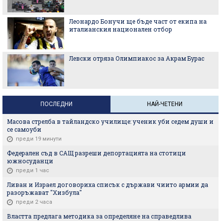
Леонардо Бонучи ще бъде част от екипа на
италианския национален отбор
Левски отряза Олимпиакос за Акрам Бурас
ПОСЛЕДНИ
НАЙ-ЧЕТЕНИ
Масова стрелба в тайландско училище: ученик уби седем души и
се самоуби
преди 19 минути
Федерален съд в САЩ разреши депортацията на стотици
южносуданци
преди 1 час
Ливан и Израел договориха списък с държави чиито армии да
разоръжават "Хизбула"
преди 2 часа
Властта предлага методика за определяне на справедлива