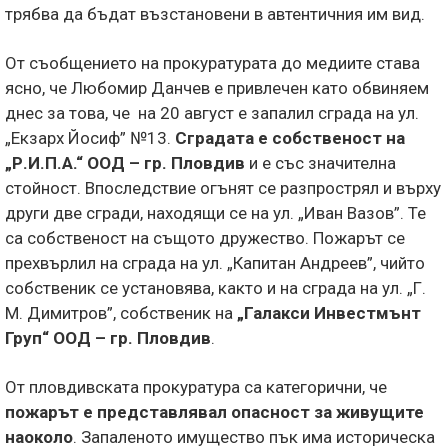
трябва да бъдат възстановени в автентичния им вид.
От съобщението на прокуратурата до медиите става
ясно, че Любомир Данчев е привлечен като обвиняем
днес за това, че на 20 август е запалил сграда на ул.
„Екзарх Йосиф” №13.
Сградата е собственост на
„Р.И.П.А.“ ООД – гр. Пловдив
и е със значителна
стойност. Впоследствие огънят се разпрострял и върху
други две сгради, находящи се на ул. „Иван Вазов”. Те
са собственост на същото дружество. Пожарът се
прехвърлил на сграда на ул. „Капитан Андреев”, чийто
собственик се установява, както и на сграда на ул. „Г.
М. Димитров”, собственик на
„Галакси Инвестмънт
Груп“ ООД – гр. Пловдив
.
От пловдивската прокуратура са категорични, че
пожарът е представлявал опасност за живущите
наоколо
. Запаленото имущество пък има историческа