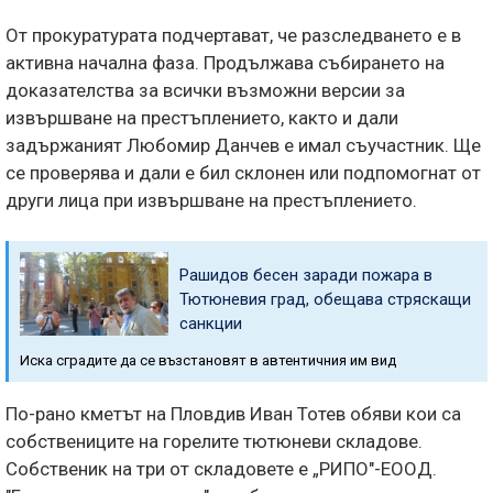
От прокуратурата подчертават, че разследването е в
активна начална фаза. Продължава събирането на
доказателства за всички възможни версии за
извършване на престъплението, както и дали
задържаният Любомир Данчев е имал съучастник. Ще
се проверява и дали е бил склонен или подпомогнат от
други лица при извършване на престъплението.
Рашидов бесен заради пожара в
Тютюневия град, обещава стряскащи
санкции
Иска сградите да се възстановят в автентичния им вид
По-рано кметът на Пловдив Иван Тотев обяви кои са
собствениците на горелите тютюневи складове.
Собственик на три от складовете е „РИПО"-ЕООД.