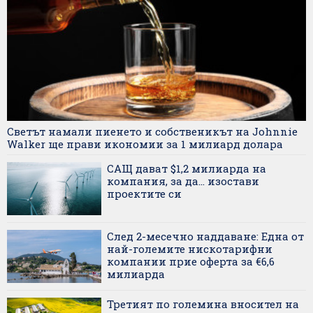
Светът намали пиенето и собственикът на Johnnie
Walker ще прави икономии за 1 милиард долара
САЩ дават $1,2 милиарда на
компания, за да... изостави
проектите си
След 2-месечно наддаване: Една от
най-големите нискотарифни
компании прие оферта за €6,6
милиарда
Третият по големина вносител на