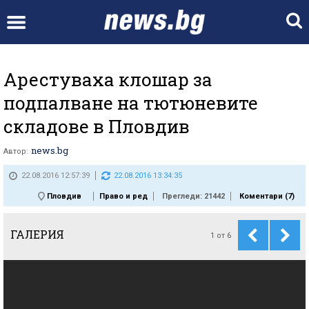
Арестуваха клошар за
подпалване на тютюневите
складове в Пловдив
news.bg
Автор:
22.08.2016 12:57:39
22.08.2016 13:34:35
Пловдив
Право и ред
Прегледи: 21442
Коментари (
7
)
ГАЛЕРИЯ
1
от
6