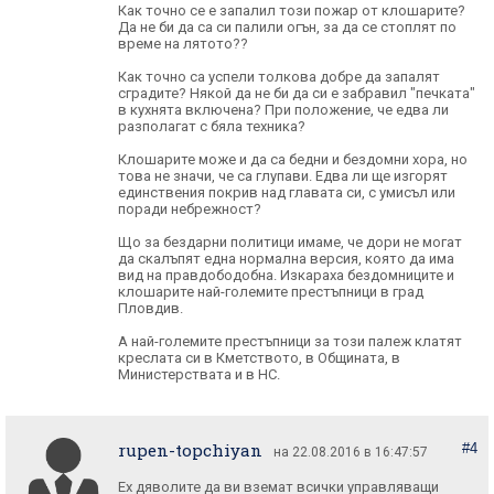
Как точно се е запалил този пожар от клошарите?
Да не би да са си палили огън, за да се стоплят по
време на лятото??
Как точно са успели толкова добре да запалят
сградите? Някой да не би да си е забравил "печката"
в кухнята включена? При положение, че едва ли
разполагат с бяла техника?
Клошарите може и да са бедни и бездомни хора, но
това не значи, че са глупави. Едва ли ще изгорят
единствения покрив над главата си, с умисъл или
поради небрежност?
Що за бездарни политици имаме, че дори не могат
да скалъпят една нормална версия, която да има
вид на правдободобна. Изкараха бездомниците и
клошарите най-големите престъпници в град
Пловдив.
А най-големите престъпници за този палеж клатят
креслата си в Кметството, в Общината, в
Министерствата и в НС.
rupen-topchiyan
#4
на 22.08.2016 в 16:47:57
Ех дяволите да ви вземат всички управляващи