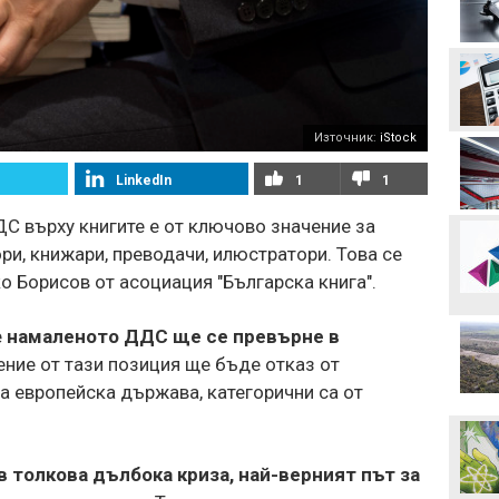
орбита, ако отстрани
Кайрат
Смут в лагера на Арсенал
Източник:
iStock
Трудният съперник на
ЦСКА - що за отбор е
Макаби Тел Авив?
LinkedIn
1
1
С върху книгите е от ключово значение за
ЦСКА в опит да направи
първата крачка към
ри, книжари, преводачи, илюстратори. Това се
отстраняването на
о Борисов от асоциация "Българска книга".
Макаби Тел Авив
Левски харесал
голмайстора на Лига на
е
намаленото ДДС ще се превърне в
конференциите, но се
ение от тази позиция ще бъде отказ от
разминал с трансфер
а европейска държава, категорични са от
Стотици посрещнаха
Мохамед Салах в Турция
в толкова дълбока криза, най-верният път за