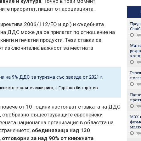
вание и култура
. Точно в този момент
ите приоритет, пишат от асоциацията.
Предо
иректива 2006/112/ЕО и др.) и съдебната
Chat
 на ДДС може да се прилагат по отношение на
пр
 книги и печатни продукти. Тези ставки са
Мини
от изключителна важност за местната
родн
конк
пр
Разс
и на 9% ДДС за туризма със звезда от 2021 г.
посл
пр
ението е политически риск, а Горанов бил против
Папат
прот
 повече от 10 години настояват ставката на ДДС
пр
а, съобразно съществуващите европейски
МЗХ п
ферме
вената национална организация в областта на
мляк
странението,
обединяваща над 130
пр
 отговорни за над 90% от книжната