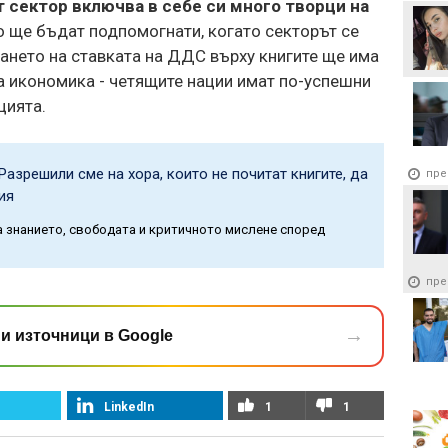
 сектор включва в себе си много творци на
о ще бъдат подпомогнати, когато секторът се
ането на ставката на ДДС върху книгите ще има
а икономика - четящите нации имат по-успешни
цията.
Разрешили сме на хора, които не почитат книгите, да
пре
ия
а знанието, свободата и критичното мислене според
пре
→
и източници в Google
LinkedIn
1
1