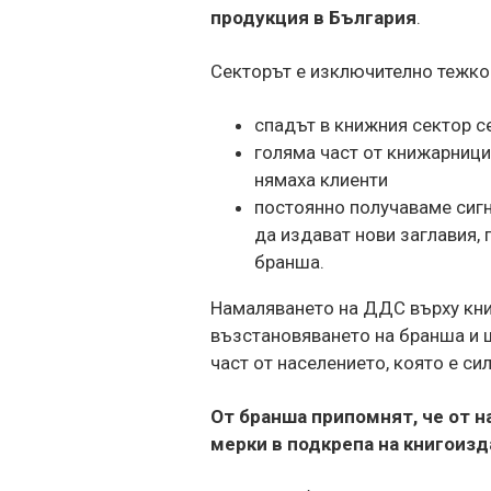
продукция в България
.
Секторът е изключително тежко
спадът в книжния сектор с
голяма част от книжарницит
нямаха клиенти
постоянно получаваме сигн
да издават нови заглавия, 
бранша.
Намаляването на ДДС върху кни
възстановяването на бранша и щ
част от населението, която е си
От бранша припомнят, че от 
мерки в подкрепа на книгоизд