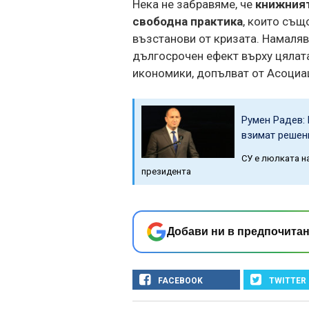
Нека не забравяме, че
книжният
свободна практика
, които същ
възстанови от кризата. Намаляв
дългосрочен ефект върху цялат
икономики, допълват от Асоциа
Румен Радев: 
взимат решен
СУ е люлката н
президента
Добави ни в предпочитан
FACEBOOK
TWITTER