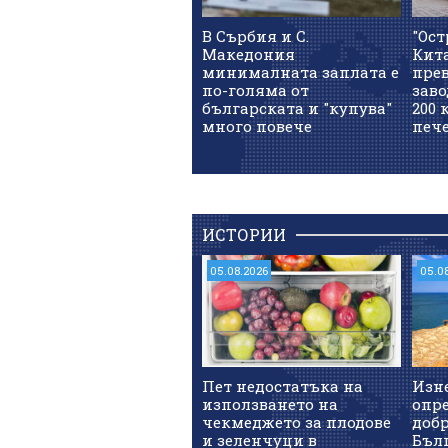
В Сърбия и С.
"Ост
Македония
Кит
минималната заплата е
прев
по-голяма от
заво
българската и "купува"
200 
много повече
печ
ИСТОРИИ
05.08.2026
05.0
Пет недостатъка на
Изн
използването на
опре
чекмеджето за плодове
доб
и зеленчуци в
Бъл