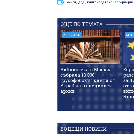
книги
,
ддс
,
книгоиздаване
,
асоциация 
ОЩЕ ПО ТЕМАТА
25.06.2026
14.0
Библиотека в Москва
Евр
събрала 18 000
раз
"русофобски" книги от
за 4
Украйна в специален
от 
архив
вкл
Бъл
ВОДЕЩИ НОВИНИ