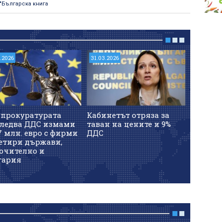
"Българска книга
7.2026
31.03.2026
01.06.202
опрокуратурата
Кабинетът отряза за
Норвеж
следва ДДС измами
таван на цените и 9%
защита
7 млн. евро с фирми
ДДС
секс, с
четири държави,
кръвос
ючително и
гария