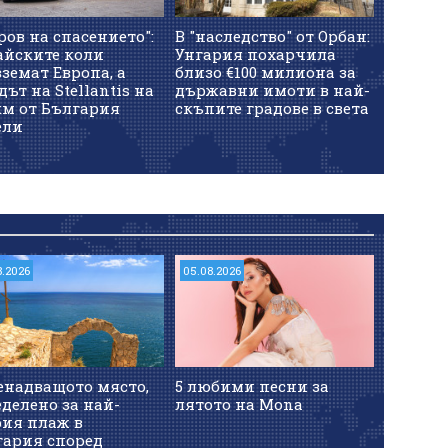
ров на спасението":
В "наследство" от Орбан:
айските коли
Унгария похарчила
земат Европа, а
близо €100 милиона за
дът на Stellantis на
държавни имоти в най-
км от България
скъпите градове в света
ели
8.2026
05.08.2026
енадващото място,
5 любими песни за
делено за най-
лятото на Mona
рия плаж в
гария според