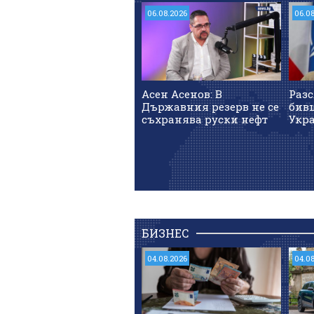
06.08.2026
06.0
Асен Асенов: В
Разс
Държавния резерв не се
бив
съхранява руски нефт
Укр
БИЗНЕС
04.08.2026
04.0