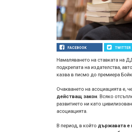
FACEBOOK
TWITTER
Намаляването на ставката на ДД
подкрепата на издателства, авто
казва в писмо до премиера Бойк
Очакването на асоциацията е, ч
действащ закон
. Всяко отсъпл
развитието ни като цивилизован
асоциацията.
В период, в който
държавата е 