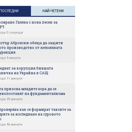
Сабале
ПОСЛЕДНИ
НАЙ-ЧЕТЕНИ
зиране: Галена с нова песен за
GPT
еди 0 секунди
стър Абровски обеща да защити
ото производство от нелоялната
уренция
еди 9 минути
ледват за корупция бившата
аничка на Украйна в САЩ
еди 11 минути
а призова младите хора да се
ивопоставят на фундаментализма
еди 39 минути
роверява как се формират таксите за
рите за изследване на суровото
о
еди 46 минути