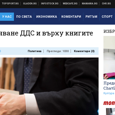
У НАС
ПО СВЕТА
ИКОНОМИКА
КОМЕНТАРИ
РИТЪМ
СПОРТ
яване ДДС и върху книгите
ИЗБ
0
Политика
Прегледи: 1030
Коментари (
0
)
Предо
Chat
Култура
Левски преминава в
съвсем друга финансова