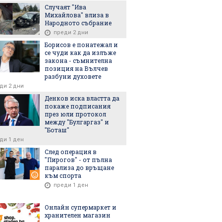
Случаят "Ива
Михайлова" влиза в
Народното събрание
преди 2 дни
Борисов е понатежал и
се чуди как да излъже
закона - съмнителна
позиция на Вълчев
разбуни духовете
ди 2 дни
Денков иска властта да
покаже подписания
през юли протокол
между "Булгаргаз" и
"Боташ"
ди 1 ден
След операция в
"Пирогов" - от пълна
парализа до връщане
към спорта
преди 1 ден
Онлайн супермаркет и
хранителен магазин