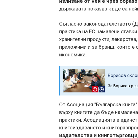
излизане от нея е чрез образо
държавата показва къде са нейн
Съгласно законодателството (Д
практика на ЕС намалени ставки
хранителни продукти, лекарства,
приложими и за бранш, които е 
икономика.
Борисов склон
За Борисов реш
От Асоциация "Българска книга"
върху книгите да бъде намален
практики. Асоциацията е единст
книгоиздаването и книгоразпро
издателства и книготърговци,