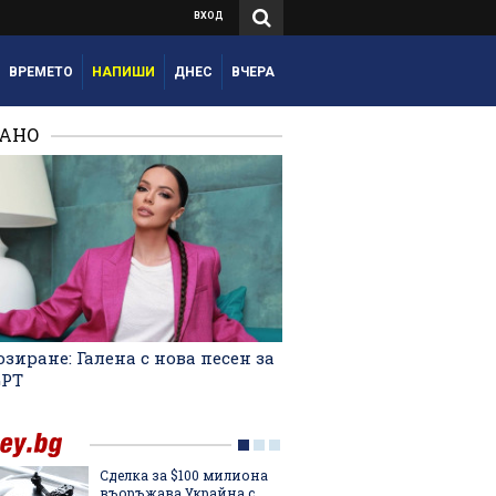
ВХОД
ВРЕМЕТО
НАПИШИ
ДНЕС
ВЧЕРА
РАНО
зиране: Галена с нова песен за
GPT
Сделка за $100 милиона
След и
въоръжава Украйна с
Кънчев