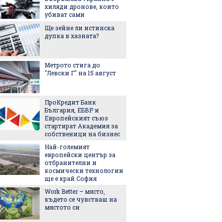
хиляди дронове, които
обвиня
убиват сами
най-лес
грешни
Ще зейне ли истинска
Испанс
дупка в хазната?
престо
принце
каквато
Метрото стига до
виждал
"Левски Г" на 15 август
Колко 
ни мож
носене
ПроКредит Банк
България, ЕБВР и
"Играч
Европейският съюз
Кристи
стартират Академия за
показа
собственици на бизнес
от авт
Най-големият
5 от на
европейски център за
фибри 
отбранителни и
които 
космически технологии
ще е край София
Work Better – място,
Трябва
където се чувстваш на
да мина
мястото си
биолог
мнение