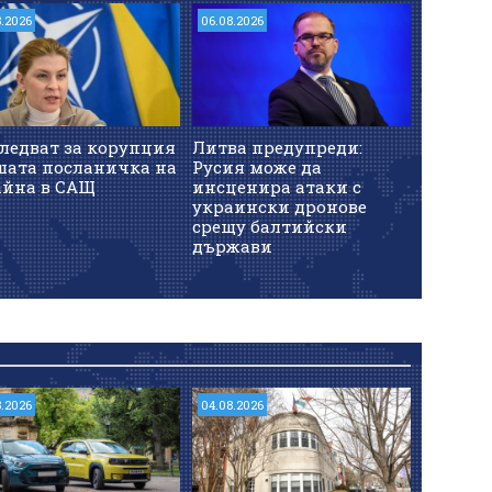
8.2026
06.08.2026
06.08.202
ледват за корупция
Литва предупреди:
Консти
шата посланичка на
Русия може да
чу омбу
айна в САЩ
инсценира атаки с
"зелена
украински дронове
нейнат
срещу балтийски
Бюджет
държави
8.2026
04.08.2026