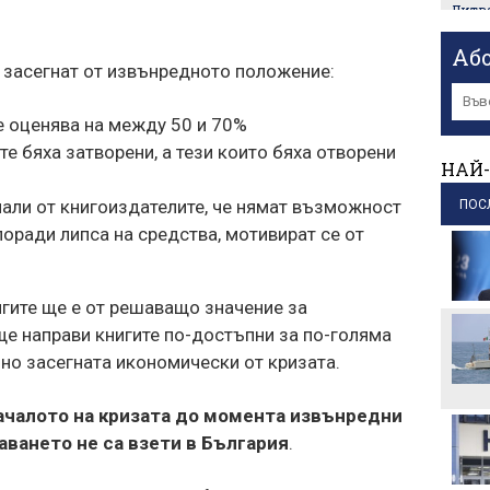
Литва
инсц
срещ
Аб
пр
 засегнат от извънредното положение:
Соци
бист
е оценява на между 50 и 70%
рабо
е бяха затворени, а тези които бяха отворени
пр
НАЙ-
На 15
али от книгоиздателите, че нямат възможност
ПОС
Лини
поради липса на средства, мотивират се от
пр
Пожа
Бурга
гите ще е от решаващо значение за
пр
е направи книгите по-достъпни за по-голяма
Любо
лно засегната икономически от кризата.
общн
сканд
пр
началото на кризата до момента извънредни
аването не са взети в България
.