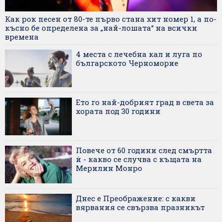
Как рок песен от 80-те първо стана хит номер 1, а по-
късно бе определена за „най-лошата“ на всички
времена
4 места с лечебна кал и луга по
българското Черноморие
Ето го най-добрият град в света за
хората под 30 години
Повече от 60 години след смъртта
ѝ - какво се случва с къщата на
Мерилин Монро
Днес е Преображение: с какви
вярвания се свързва празникът