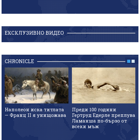
ЕКСКЛУЗИВНО ВИДЕО
CHRONICLE
Наполеон иска титлата
Преди 100 години
— Франц II я унищожава
Гертруд Едерле преплува
Ламанша по-бързо от
всеки мъж