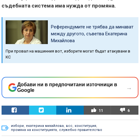
съдебната система има нужда от промяна.
Референдумите не трябва да минават
между другото, съветва Екатерина
Михайлова
При провал на машинния вот, изборите могат бъдат атакувани в
КС
Добави ни в предпочитани източници в
→
Google
11
6
избори
,
екатерина михайлова
,
всс
,
конституция
,
промяна на конституцията
,
служебно правителство