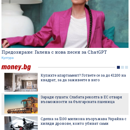
Предозиране: Галена с нова песен за ChatGPT
Култура
Купихте апартамент? Гответе се за до €1200 на
квадрат, за да заживеете в него
Заради сушата: Слабата реколта в ЕС отваря
възможности за българската пшеница
Сделка за $100 милиона въоръжава Украйна с
хиляди дронове, които убиват сами