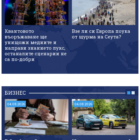
Квантовото
Взе ли си Европа поука
въоръжаване ще
от щурма на Сеута?
унищожи медиите и
направи знанието лукс,
останалите сценарии не
са по-добри
БИЗНЕС
04.08.2026
04.08.2026