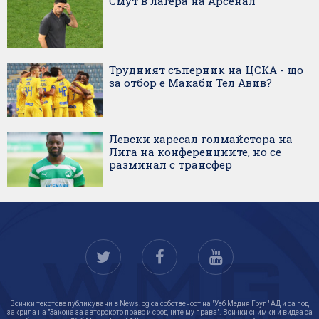
Смут в лагера на Арсенал
Трудният съперник на ЦСКА - що
за отбор е Макаби Тел Авив?
Левски харесал голмайстора на
Лига на конференциите, но се
разминал с трансфер
Всички текстове публикувани в News.bg са собственост на "Уеб Медия Груп" АД и са под
закрила на "Закона за авторското право и сродните му права". Всички снимки и видеа са