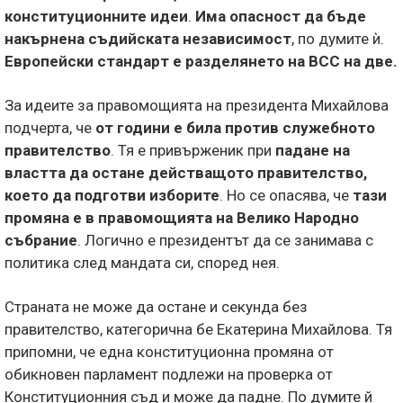
конституционните идеи
.
Има опасност да бъде
накърнена съдийската независимост
, по думите ѝ.
Европейски стандарт е разделянето на ВСС на две.
За идеите за правомощията на президента Михайлова
подчерта, че
от години е била против служебното
правителство
. Тя е привърженик при
падане на
властта да остане действащото правителство,
което да подготви изборите
. Но се опасява, че
тази
промяна е в правомощията на Велико Народно
събрание
. Логично е президентът да се занимава с
политика след мандата си, според нея.
Страната не може да остане и секунда без
правителство, категорична бе Екатерина Михайлова. Тя
припомни, че една конституционна промяна от
обикновен парламент подлежи на проверка от
Конституционния съд и може да падне. По думите й