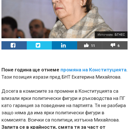
Източник:
БГНЕС
11
6
Поне година ще отнеме
промяна на Конституцията
.
Тази позиция изрази пред БНТ Екатерина Михайлова.
Досега в комисиите за промени в Конституцията са
влизали ярки политически фигури и ръководства на ПГ
като гаранция за поведение на партията. Тя не разбира
защо няма да има ярки политически фигури в
комисията. Всички са политици, изтъкна Михайлова.
Залита се в крайности, смята тя за част от