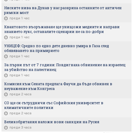
Ниските нива на Дунав у нас разкриха останките от античен
римски мост
преди 1 час
Квантовото въоръжаване ще унищожи медиите и направи
знанието лукс, останалите сценарии не са по-добри
преди 1 час
УНИЦЕФ: Средно по едно дете дневно умира в Газа след
обявяването на примирието
преди 1 час
За първи път от 7 години: Повдигнаха обвинение на израелец
за убийство на палестинец
преди 1 час
Комисия към Сената предлага Фаучи да бъде обвинен в
неуважение към Конгреса
преди 2 часа
СО ще си сътрудничи със Софийския университет в
климатичните политики
преди 2 часа
Великобритания наложи нови санкции на Русия
преди 3 часа