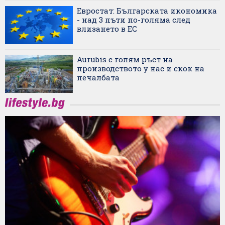
Евростат: Българската икономика
- над 3 пъти по-голяма след
влизането в ЕС
Aurubis с голям ръст на
производството у нас и скок на
печалбата