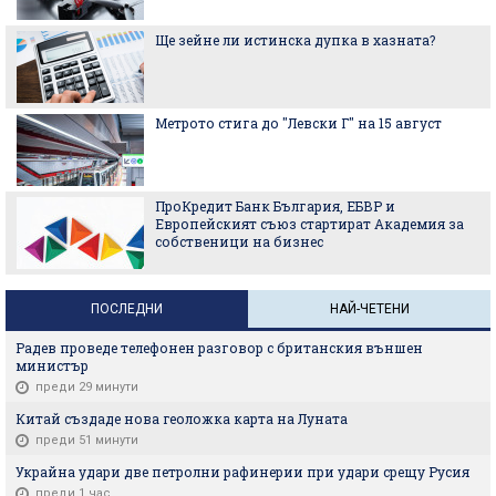
Ще зейне ли истинска дупка в хазната?
Метрото стига до "Левски Г" на 15 август
ПроКредит Банк България, ЕБВР и
Европейският съюз стартират Академия за
собственици на бизнес
ПОСЛЕДНИ
НАЙ-ЧЕТЕНИ
Радев проведе телефонен разговор с британския външен
министър
преди 29 минути
Китай създаде нова геоложка карта на Луната
преди 51 минути
Украйна удари две петролни рафинерии при удари срещу Русия
преди 1 час