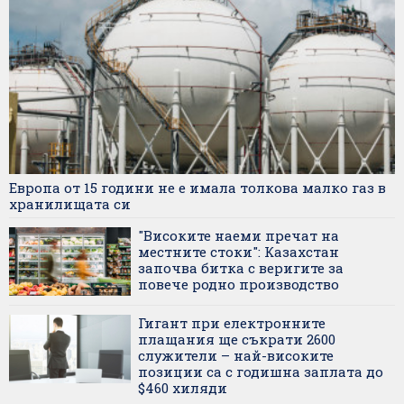
Европа от 15 години не е имала толкова малко газ в
хранилищата си
"Високите наеми пречат на
местните стоки": Казахстан
започва битка с веригите за
повече родно производство
Гигант при електронните
плащания ще съкрати 2600
служители – най-високите
позиции са с годишна заплата до
$460 хиляди