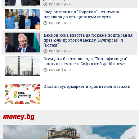
преди 3 дни
След операция в "Пирогов" - от пълна
парализа до връщане към спорта
преди 1 ден
Денков иска властта да покаже подписания
през юли протокол между "Булгаргаз" и
"Боташ"
преди 2 дни
Осем дни без топла вода: "Топлофикация"
започва ремонт в София от 3 до 10 август
преди 3 дни
Онлайн супермаркет и хранителен магазин