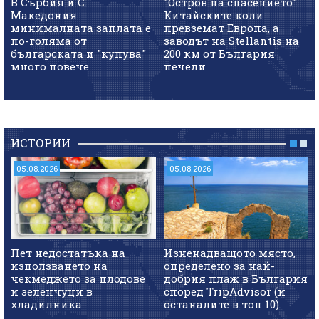
В Сърбия и С.
"Остров на спасението":
Македония
Китайските коли
минималната заплата е
превземат Европа, а
по-голяма от
заводът на Stellantis на
българската и "купува"
200 км от България
много повече
печели
ИСТОРИИ
05.08.2026
05.08.2026
Пет недостатъка на
Изненадващото място,
използването на
определено за най-
чекмеджето за плодове
добрия плаж в България
и зеленчуци в
според TripAdvisor (и
хладилника
останалите в топ 10)